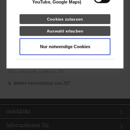
YouTube, Google Maps)
„Das ZDT versteht sich u. a. als Experimentierraum für
innovative Ideen und Lösungsansätze, wo Ideengeber mit
unterschiedlicher Perspektive neue Konzepte entwickeln, aber
Cookies zulassen
auch bestehende Ansätze ‚challengen‘ und weiterentwickeln.
Daher freut es uns umso mehr, dass dieses Format des ZDT mit
Auswahl erlauben
der mittlerweile zweiten Veranstaltung in diesem Jahr und
weiteren Nachfragen zunehmend Anklang findet. Die
Nur notwendige Cookies
technische Ausstattung des ZDT erlaubt es uns zudem,
Teilnehmende virtuell hinzuzuschalten, was unter den
aktuellen Umständen sehr wertvoll ist“ reflektiert Prof. Dr.
Erich Heumüller, Leiter des ZDT.
Weitere Informationen zum ZDT
Quicklinks
Informationen für