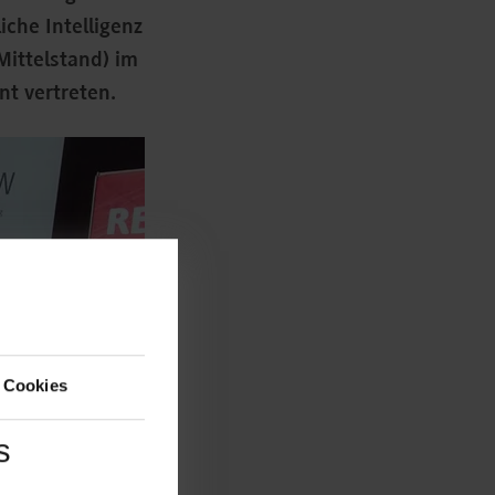
che Intelligenz
Mittelstand) im
nt vertreten.
 Cookies
s