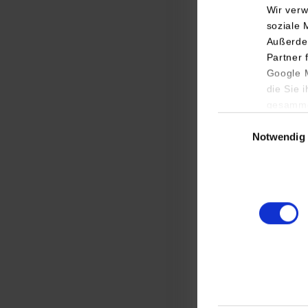
Wir verw
soziale 
Außerde
Partner 
Google M
die Sie 
gesamme
Einwilligungsauswa
Mehr als 3000 Teil
Notwendig
Der Digitalgipfel 
Profis der Digitalis
Die Experten des Z
Stand der KI-Techn
ergab sich die Gel
gemeinsamen Wisse
Hochschulen betrif
Weitere Informati