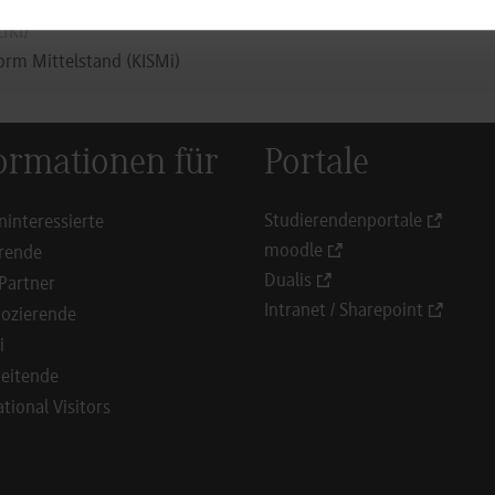
fKI)
orm Mittelstand (KISMi
)
ormationen für
Portale
Studierendenportale
ninteressierte
moodle
rende
Dualis
Partner
Intranet / Sharepoint
ozierende
i
eitende
ational Visitors