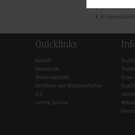
Zentrum für KI (Z
KI Supportplattf
Quicklinks
Inf
Kontakt
Studie
Downloads
Studie
Stellenangebote
Duale 
Zertifikate und Mitgliedschaften
Dual D
A-Z
Alumn
Leichte Sprache
Mitarb
Intern