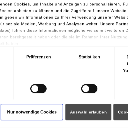
enden Cookies, um Inhalte und Anzeigen zu personalisieren, Fu
Medien anbieten zu können und die Zugriffe auf unsere Website 
m geben wir Informationen zu Ihrer Verwendung unserer Websit
für soziale Medien, Werbung und Analysen weiter. Unsere Partn
aps) führen diese Informationen möglicherweise mit weiteren
ihnen bereitgestellt haben oder die sie im Rahmen Ihrer Nutzung
lt haben.
hl
nehmerinnen und Teilnehmer aus Wirtschaft, Forschung und Polit
Präferenzen
Statistiken
bot einen hervorragenden Platz für Erfahrungsaustausch zwischen
ierung.
Yo
fKI gaben den zahlreichen Interessierten kompetente Antworten 
ologien und konnten so den Theorie-Praxis-Transfer erfolgreich u
egenheit, ein Netzwerk zu den anderen KI-Regionallaboren aufzub
nschafts- und Forschungsdialog einzutreten, insbesondere was d
ft.
Nur notwendige Cookies
Auswahl erlauben
Cook
onen: