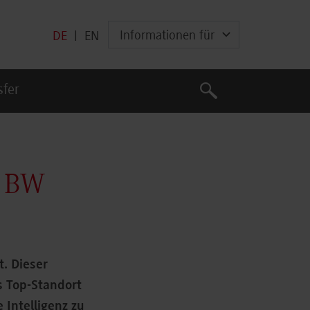
Informationen für
DE
|
EN
Suche
sfer
Suche
l BW
t. Dieser
s Top-Standort
 Intelligenz zu