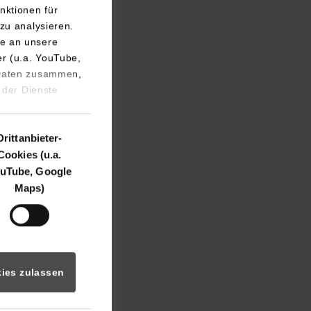
nktionen für
zu analysieren.
e an unsere
er (u.a. YouTube,
 Daten zusammen,
 der Dienste
ik waren vor Ort.
Drittanbieter-
 Einsteigern und
Cookies (u.a.
uTube, Google
Maps)
über den aktuellen
msetzen. Parallel
auen und in einen
ie assoziierten
ies zulassen