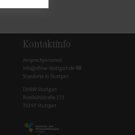
Kontaktinfo
Ansprechpersonen
info@dhbw-stuttgart.de
Standorte in Stuttgart
DHBW Stuttgart
Rotebühlstraße 133
70197 Stuttgart