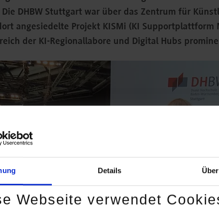
 Die DHBW Stuttgart war über das Zentrum für Künstli
dort angesiedelte Projekt KISMi (KI Supportplattform 
eich der KI-Regionallabore und Digital Hubs promine
mung
Details
Über
se Webseite verwendet Cookie