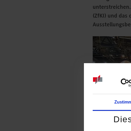
unterstreichen.
(ZfKI) und das 
Ausstellungsber
Zustim
Die