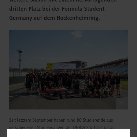
weitere Saison mit einem hervorragenden
dritten Platz bei der Formula Student
Germany auf dem Hockenheimring.
©
Seit letztem September haben rund 80 Studierende aus
verschiedenen Studiengängen der DHBW Stuttgart daran
gearbeitet, mit dem eSleek23 an die starken