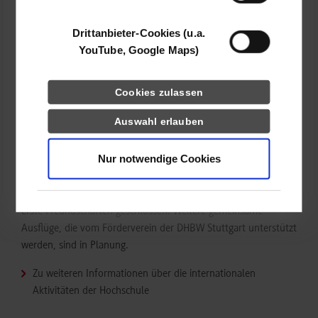
profitieren alle Beteiligten und bauen so ihr Netzwerk und ihre
interkulturellen Kompetenzen aus.
Drittanbieter-Cookies (u.a.
YouTube, Google Maps)
Alle Incomings freuen sich auf die Erfahrungen, die ein
Studium und das Leben in einem fremden Land mit sich
Cookies zulassen
bringen. „Ich möchte gerne Land und Leute kennenlernen,
reisen und sehen, wie die deutschen Studierenden lernen“,
Auswahl erlauben
beschreibt eine koreanische Studentin ihre Erwartungen an die
Zeit an der DHBW Stuttgart. Bei gemeinsamen
Nur notwendige Cookies
Unternehmungen der internationalen Studierenden mit ihren
deutschen Buddies, wie z. B. einer Stadtrallye, dem Besuch des
Mercedes Museums oder der Bowling-Bahn, wurden bereits
erste Freundschaften geschlossen. Weitere gemeinsame
Ausflüge, die vom Förderverein der DHBW Stuttgart unterstützt
werden, sind in Planung.
Zu weiteren Informationen über die internationalen
Aktivitäten der Hochschule