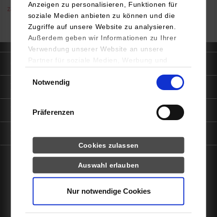
Anzeigen zu personalisieren, Funktionen für
zara.iqbal@dhbw-stuttgart.de
soziale Medien anbieten zu können und die
Zugriffe auf unsere Website zu analysieren.
Außerdem geben wir Informationen zu Ihrer
Verwendung unserer Website an unsere
Partner für soziale Medien, Werbung und
Quicklinks
Analysen weiter. Unsere Partner (u.a.
Einwilligungsauswahl
Notwendig
YouTube, Google Maps) führen diese
Informationen für
Informationen möglicherweise mit weiteren
Daten zusammen, die Sie ihnen bereitgestellt
Portale
Präferenzen
haben oder die sie im Rahmen Ihrer Nutzung
der Dienste gesammelt haben.
Kontaktinfo
Statistiken
Cookies zulassen
Auswahl erlauben
Drittanbieter-Cookies (u.a.
facebook
instagram
linkedin
youtube
YouTube, Google Maps)
Nur notwendige Cookies
Impressum
Datenschutz
Barrierefreiheit