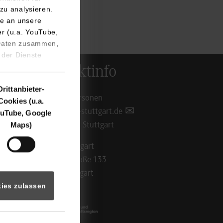
zu analysieren.
e an unsere
er (u.a. YouTube,
 Daten zusammen,
 der Dienste
Kontaktinfo
Drittanbieter-
Ansprechpersonen
Cookies (u.a.
info@dhbw-stuttgart.de
uTube, Google
Maps)
Standorte in Stuttgart
DHBW Stuttgart
Rotebühlstraße 133
70197 Stuttgart
ies zulassen