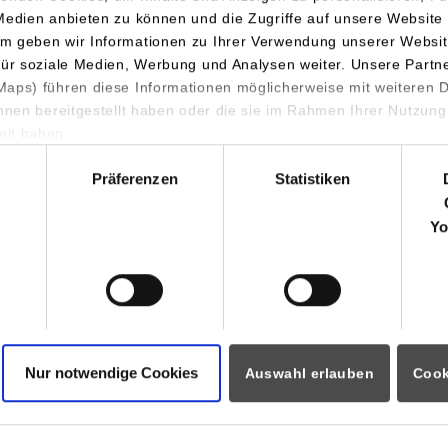
Medien anbieten zu können und die Zugriffe auf unsere Website 
m geben wir Informationen zu Ihrer Verwendung unserer Websit
für soziale Medien, Werbung und Analysen weiter. Unsere Partn
aps) führen diese Informationen möglicherweise mit weiteren
ihnen bereitgestellt haben oder die sie im Rahmen Ihrer Nutzung
lt haben.
ormationen für
Portale
hl
Präferenzen
Statistiken
Studierendenportale
ninteressierte
moodle
rende
Yo
Dualis
Partner
Intranet / Sharepoint
ozierende
i
eitende
ational Visitors
Nur notwendige Cookies
Auswahl erlauben
Cook