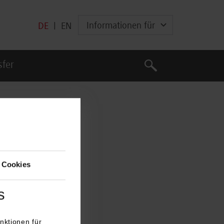
Informationen für
DE
|
EN
Suche
sfer
Suche
 Cookies
s
nktionen für