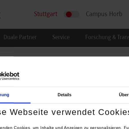
Stuttgart
Campus Horb
Duale Partner
Service
Forschung & Tran
en
mung
Details
Über
se Webseite verwendet Cookie
enden Cookies, um Inhalte und Anzeigen zu personalisieren, Fu