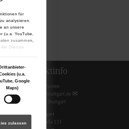
nktionen für
zu analysieren.
e an unsere
er (u.a. YouTube,
 Daten zusammen,
 der Dienste
Drittanbieter-
Kontaktinfo
Cookies (u.a.
uTube, Google
Ansprechpersonen
Maps)
info@dhbw-stuttgart.de
Standorte in Stuttgart
DHBW Stuttgart
Rotebühlstraße 133
ies zulassen