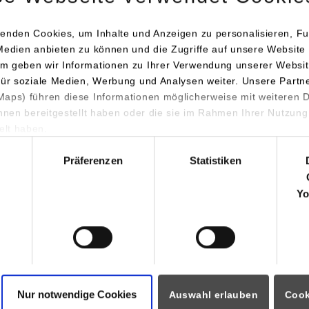
ne.siedler-pieth@dhbw-stuttgart.de
enden Cookies, um Inhalte und Anzeigen zu personalisieren, Fu
Medien anbieten zu können und die Zugriffe auf unsere Website 
m geben wir Informationen zu Ihrer Verwendung unserer Websit
für soziale Medien, Werbung und Analysen weiter. Unsere Partn
aps) führen diese Informationen möglicherweise mit weiteren
ihnen bereitgestellt haben oder die sie im Rahmen Ihrer Nutzung
lt haben.
hl
Präferenzen
Statistiken
ormationen für
Portale
Yo
Studierendenportale
ninteressierte
moodle
rende
Dualis
Partner
Intranet / Sharepoint
ozierende
i
Nur notwendige Cookies
Auswahl erlauben
Cook
eitende