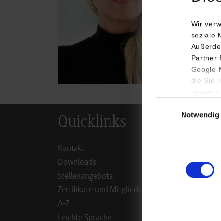
simo
Wir verw
soziale 
Außerde
Partner 
Google M
die Sie 
gesamme
Einwilligungsauswa
Notwendig
Quicklinks
Inf
Kontakt
Studie
Downloads
Studie
Stellenangebote
Duale 
Zertifikate und Mitgliedschaften
Dual D
A-Z
Alumn
Leichte Sprache
Mitarb