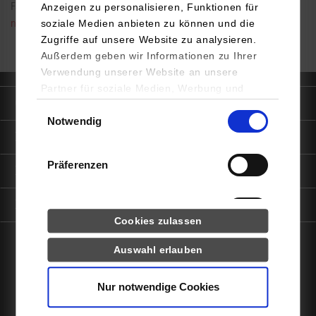
Fax: 0711/1849-735
Anzeigen zu personalisieren, Funktionen für
soziale Medien anbieten zu können und die
nurcan.gargi@dhbw-stuttgart.de
Zugriffe auf unsere Website zu analysieren.
Außerdem geben wir Informationen zu Ihrer
Verwendung unserer Website an unsere
Partner für soziale Medien, Werbung und
Quicklinks
Analysen weiter. Unsere Partner (u.a.
Einwilligungsauswahl
Notwendig
YouTube, Google Maps) führen diese
Informationen für
Informationen möglicherweise mit weiteren
Daten zusammen, die Sie ihnen bereitgestellt
Präferenzen
haben oder die sie im Rahmen Ihrer Nutzung
Portale
der Dienste gesammelt haben.
Kontaktinfo
Statistiken
Cookies zulassen
Drittanbieter-Cookies (u.a.
Auswahl erlauben
facebook
instagram
linkedin
youtube
YouTube, Google Maps)
Nur notwendige Cookies