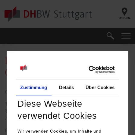
Skip to main content
Standorte
Suche
Suche
Dipl. Betriebsw. Nurcan
Gargi
Zustimmung
Details
Über Cookies
Zentrales Sekretariat Sozialwesen - Studienrichtung
Diese Webseite
Rotebühlstraße 131
Raum: 6.10
verwendet Cookies
70197
Stuttgart
Tel.:
0711/1849-720
Wir verwenden Cookies, um Inhalte und