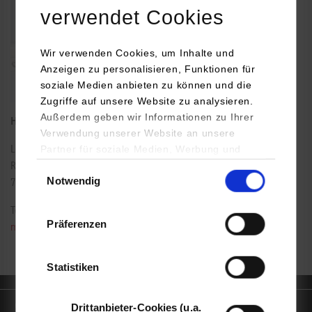
verwendet Cookies
Wir verwenden Cookies, um Inhalte und
Anzeigen zu personalisieren, Funktionen für
soziale Medien anbieten zu können und die
Zugriffe auf unsere Website zu analysieren.
Außerdem geben wir Informationen zu Ihrer
Hausmeister
Verwendung unserer Website an unsere
Partner für soziale Medien, Werbung und
Lerchenstraße 1
Analysen weiter. Unsere Partner (u.a.
Raum: C1.05
Einwilligungsauswahl
Notwendig
YouTube, Google Maps) führen diese
70174
Stuttgart
Informationen möglicherweise mit weiteren
Tel.:
0711/1849-4545
Daten zusammen, die Sie ihnen bereitgestellt
Präferenzen
marius.keller@dhbw-stuttgart.de
haben oder die sie im Rahmen Ihrer Nutzung
der Dienste gesammelt haben.
Statistiken
Quicklinks
Drittanbieter-Cookies (u.a.