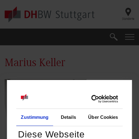
Skip to main content
Standorte
Suche
Suche
Marius Keller
Zustimmung
Details
Über Cookies
Diese Webseite