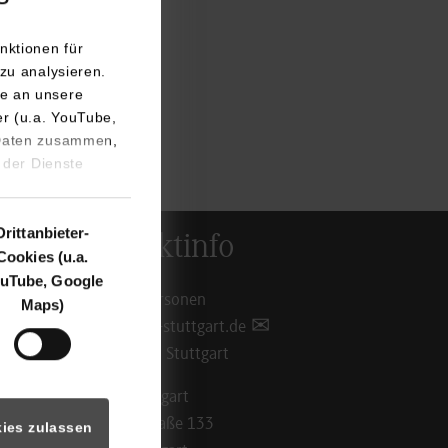
nktionen für
zu analysieren.
e an unsere
er (u.a. YouTube,
 Daten zusammen,
 der Dienste
Drittanbieter-
Kontaktinfo
Cookies (u.a.
uTube, Google
Ansprechpersonen
Maps)
info@dhbw-stuttgart.de
Standorte in Stuttgart
DHBW Stuttgart
Rotebühlstraße 133
ies zulassen