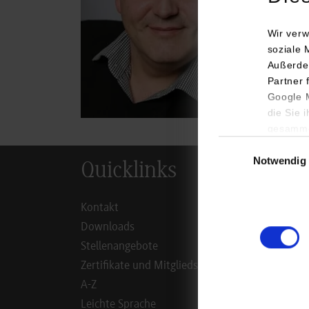
Fax:
ioan
Wir verw
soziale 
Außerde
Partner 
Google M
die Sie 
gesamme
Einwilligungsauswa
Notwendig
Quicklinks
Inf
Kontakt
Studie
Downloads
Studie
Stellenangebote
Duale 
Zertifikate und Mitgliedschaften
Dual D
A-Z
Alumn
Leichte Sprache
Mitarb