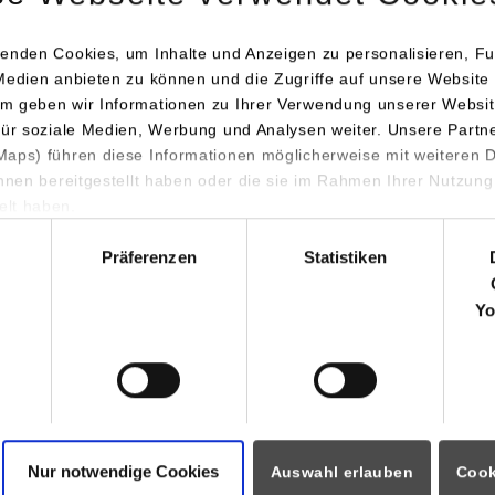
 0711/1849-719
nis.poulidis@dhbw-stuttgart.de
enden Cookies, um Inhalte und Anzeigen zu personalisieren, Fu
Medien anbieten zu können und die Zugriffe auf unsere Website 
m geben wir Informationen zu Ihrer Verwendung unserer Websit
für soziale Medien, Werbung und Analysen weiter. Unsere Partn
aps) führen diese Informationen möglicherweise mit weiteren
ihnen bereitgestellt haben oder die sie im Rahmen Ihrer Nutzung
lt haben.
hl
Präferenzen
Statistiken
ormationen für
Portale
Yo
Studierendenportale
ninteressierte
moodle
rende
Dualis
Partner
Intranet / Sharepoint
ozierende
i
Nur notwendige Cookies
Auswahl erlauben
Cook
eitende