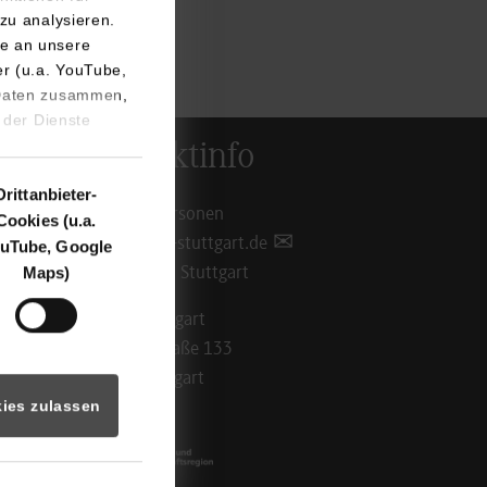
zu analysieren.
e an unsere
er (u.a. YouTube,
 Daten zusammen,
 der Dienste
Kontaktinfo
Drittanbieter-
Ansprechpersonen
Cookies (u.a.
info@dhbw-stuttgart.de
uTube, Google
Maps)
Standorte in Stuttgart
DHBW Stuttgart
Rotebühlstraße 133
70197 Stuttgart
ies zulassen