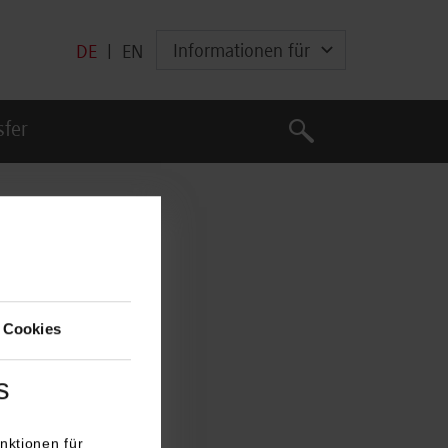
Informationen für
DE
|
EN
Suche
sfer
Suche
 Cookies
s
nktionen für