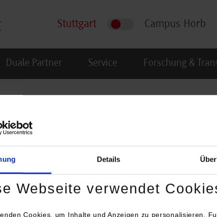
Stuttgart
Campus Horb
Duale Partner
Service
Forschung & Tran
sungen und Abgabe Bachelorarbeiten
mung
Details
Über
se Webseite verwendet Cookie
enden Cookies, um Inhalte und Anzeigen zu personalisieren, Fu