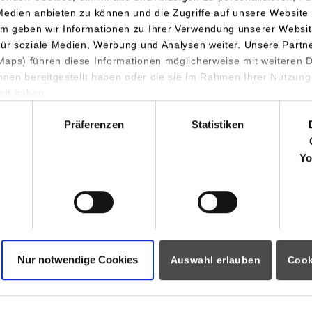
Medien anbieten zu können und die Zugriffe auf unsere Website 
m geben wir Informationen zu Ihrer Verwendung unserer Websit
für soziale Medien, Werbung und Analysen weiter. Unsere Partn
aps) führen diese Informationen möglicherweise mit weiteren
ihnen bereitgestellt haben oder die sie im Rahmen Ihrer Nutzung
lt haben.
ormationen für
Portale
hl
Präferenzen
Statistiken
Studierendenportale
ninteressierte
moodle
rende
Yo
Dualis
Partner
Intranet / Sharepoint
ozierende
i
eitende
ational Visitors
Nur notwendige Cookies
Auswahl erlauben
Cook