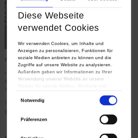
Diese Webseite
verwendet Cookies
Wir verwenden Cookies, um Inhalte und
Anzeigen zu personalisieren, Funktionen für
soziale Medien anbieten zu können und die
Professor für Betriebswirtschaftslehre
Zugriffe auf unsere Website zu analysieren.
Außerdem geben wir Informationen zu Ihrer
Herdweg 20
Verwendung unserer Website an unsere
Raum: 3.2
Partner für soziale Medien, Werbung und
70174
Stuttgart
Analysen weiter. Unsere Partner (u.a.
Einwilligungsauswahl
Notwendig
YouTube, Google Maps) führen diese
Tel.:
0711/1849-4698
Informationen möglicherweise mit weiteren
gerhard.hellstern@dhbw-stuttgart.de
Daten zusammen, die Sie ihnen bereitgestellt
Präferenzen
haben oder die sie im Rahmen Ihrer Nutzung
der Dienste gesammelt haben.
Curriculum Vitae (PDF)