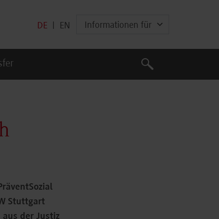
Informationen für
DE
|
EN
Suche
sfer
Suche
ch
PräventSozial
W Stuttgart
aus der Justiz