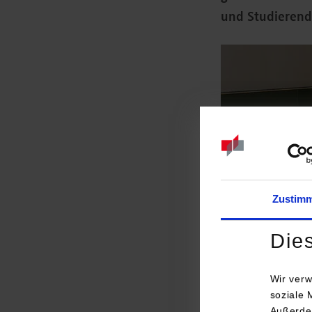
und Studierend
Zustim
Die
Wir verw
soziale 
Außerde