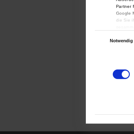
Partner 
Google M
die Sie 
gesamme
Einwilligungsauswa
„Nur auffällig ode
Notwendig
von Gesellschaft, S
Thema der Tagung l
Europaangelegenhe
verschiedene hoch
Unterbringung und
Regelvollzug. Die
Die DHBW Stuttgart
Veranstaltung. Rie
ist Vorstandsmitgl