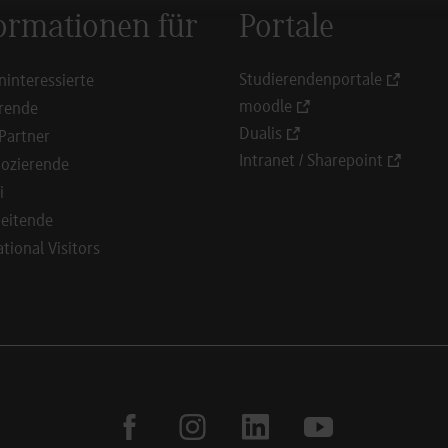
ormationen für
Portale
Studierendenportale
ninteressierte
moodle
rende
Dualis
Partner
Intranet / Sharepoint
ozierende
i
eitende
ational Visitors
facebook
instagram
linkedin
youtube