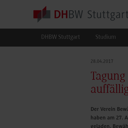
Skip to main content
DHBW Stuttgart
Studium
28.04.2017
Tagung
auffäll
Der Verein Bew
haben am 27. A
geladen. Bewäh