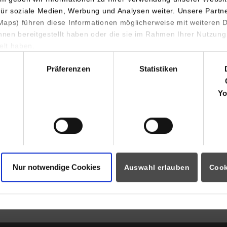
für soziale Medien, Werbung und Analysen weiter. Unsere Partn
aps) führen diese Informationen möglicherweise mit weiteren
ihnen bereitgestellt haben oder die sie im Rahmen Ihrer Nutzung
lt haben.
hl
r krank? Nur lästig oder gefährlich? Zur Schwierigkeit eines an
Präferenzen
Statistiken
trafjustiz und Sozialer Arbeit mit psychisch auffälligen Personen
ockte rund 250 Gäste an die DHBW Stuttgart. Guido Wolf, Minist
Yo
iten, eröffnete die Tagung mit einem Grußwort. Im Laufe des T
karätige Referenten zu Wort. Die Themen reichten unter andere
 Zwangsbehandlung bis zum Umgang mit psychisch auffälligen 
 Pausen zwischen den Vorträgen wurden zum regen fachlichen Aus
Nur notwendige Cookies
 wurde durch die Initiative von Prof. Dr. Günter Rieger zur Gast
Auswahl erlauben
Cook
ger leitet den Studiengang Soziale Dienste in der Justiz an der 
ied im Verein Bewährungshilfe Stuttgart.