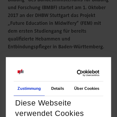
Bildung“ des Bundesministeriums für Bildung
und Forschung (BMBF) startet am 1. Oktober
2017 an der DHBW Stuttgart das Projekt
„Future Education in Midwifery“ (FEM) mit
dem ersten Studiengang für bereits
qualifizierte Hebammen und
Entbindungspfleger in Baden-Württemberg.
Zustimmung
Details
Über Cookies
Diese Webseite
verwendet Cookies