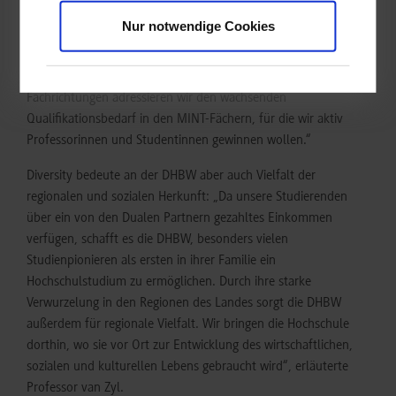
unseren 9.000 Dualen Partnern, die selbst Mitglieder unserer
Nur notwendige Cookies
Hochschule sind, erfahren wir sehr früh von den konkreten
Bedarfen unserer Partner in Wirtschaft und Sozialwesen. Mit
unserer traditionellen Stärke in vielen technischen
Fachrichtungen adressieren wir den wachsenden
Qualifikationsbedarf in den MINT-Fächern, für die wir aktiv
Professorinnen und Studentinnen gewinnen wollen.“
Diversity bedeute an der DHBW aber auch Vielfalt der
regionalen und sozialen Herkunft: „Da unsere Studierenden
über ein von den Dualen Partnern gezahltes Einkommen
verfügen, schafft es die DHBW, besonders vielen
Studienpionieren als ersten in ihrer Familie ein
Hochschulstudium zu ermöglichen. Durch ihre starke
Verwurzelung in den Regionen des Landes sorgt die DHBW
außerdem für regionale Vielfalt. Wir bringen die Hochschule
dorthin, wo sie vor Ort zur Entwicklung des wirtschaftlichen,
sozialen und kulturellen Lebens gebraucht wird“, erläuterte
Professor van Zyl.