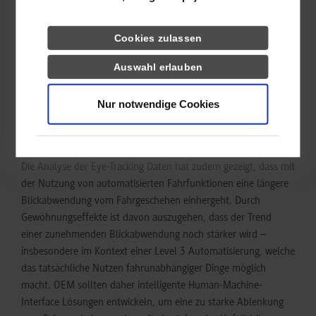
Eine Ableitung spezifischer Personas durch das Datenmaterial
zeigt zudem, dass automatisierte Fahrfunktionen von
Cookies zulassen
Autofahrern auch sehr differenziert wahrgenommen und
Auswahl erlauben
eingeschätzt werden. Dies ist sicherlich auch ein weiterer Grund
für die sehr unterschiedlichen Meinungsbilder zum Thema
Nur notwendige Cookies
„Autonomes Fahren“. Ob in Wirtschaft oder Politik gilt es
daher, diese Unterschiedlichkeiten zunächst zu erkennen und
darauf aufbauend zielgruppenspezifisch zu reagieren.
Die Analyse der Eye-Tracking Daten hat zudem gezeigt, dass mit
der Nutzung von automatisierten Fahrfunktionen eine längere
Blickabwendung vom Fahrgeschehen einhergeht. Durch
Gewöhnungseffekte ist davon auszugehen, dass der Trend
einer zunehmenden Blickabwendung noch stärker wird –
insbesondere im Kontext einer Level 3 Automatisierung, welche
das tatsächliche Nutzen fahrunabhängiger Dinge möglich
macht. OEM sollten daher intelligente Human-Machine-
Interface Lösungen entwickeln, um eine zu starke Ablenkung