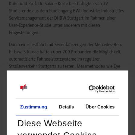
Kuhn und Prof. Dr. Sabine Korte beschäftigten sich 39
Studierende aus dem Studiengang BWL-Industrie: Industrielles
Servicemanagement der DHBW Stuttgart im Rahmen einer
User-Experience-Studie unter anderem mit diesen
Fragestellungen.
Durch eine Testfahrt mit Serienfahrzeugen der Mercedes-Benz
E- bzw. S-Klasse hatten über 200 Probanden die Möglichkeit,
automatisierte Fahrassistenzsysteme im regulären
Straßenverkehr Stuttgarts zu testen. Messmethoden wie Eye
Tracking bzw. EEG (Elektroenzephalografie) ergänzten zwei
Befragungen zur Datenerhebung.
Die Studie verdeutlicht, dass das autonome Fahren in der
Zukunft eine wichtige Rolle spielen wird und dass die Mehrheit
Zustimmung
Details
Über Cookies
der Personen auch offen für dieses Thema ist. Auch wenn die
Technik aus Sicht der Kunden noch nicht zu 100% ausgereift
Diese Webseite
erscheint, ist die Gesamtwahrnehmung des Themas eindeutig
positiv.