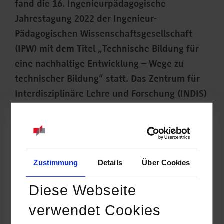
fand die 16. Ingenieurpädagogische
Jahrestagung 2022 der Ingenieur-
Pädagogischen Wissenschaftsgesellschaft
(IPW) mit dem Titel „Technische Bildung für
eine nachhaltige Entwicklung – Wege zu
technischer Bildung“ statt. Das Zentrum für
Interdisziplinäre Lehre und Forschung (INDIS)
der DHBW war mit zwei Vorträgen dabei.
Zustimmung
Details
Über Cookies
Diese Webseite
verwendet Cookies