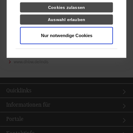
präsentierte einen Ausschnitt der Online-Umfrage aus ihrer
Cookies zulassen
Bedarfsanalyse. In dieser untersucht sie unter anderem die
Voraussetzungen von Lehrenden, um Augmented und Virtual
Auswahl erlauben
Reality in der Hochschullehre anzuwenden.
Nur notwendige Cookies
Insgesamt hat das INDIS wertvolle Impulse zur Nachhaltigkeit
und Interdisziplinarität in der Hochschulbildung für die eigene
Arbeit mitgenommen und neue Kontakte geknüpft.
www.dhbw.de/indis
Quicklinks
Informationen für
Portale