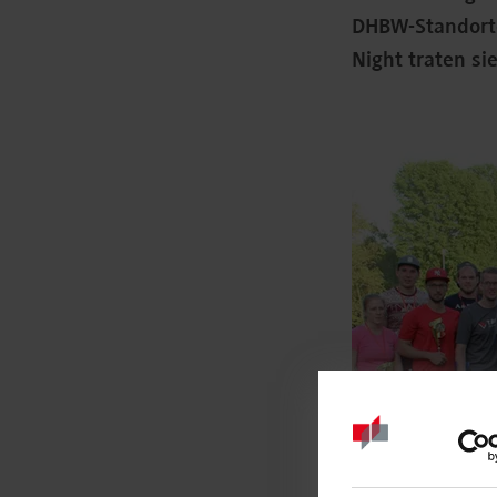
DHBW-Standorte
Night traten si