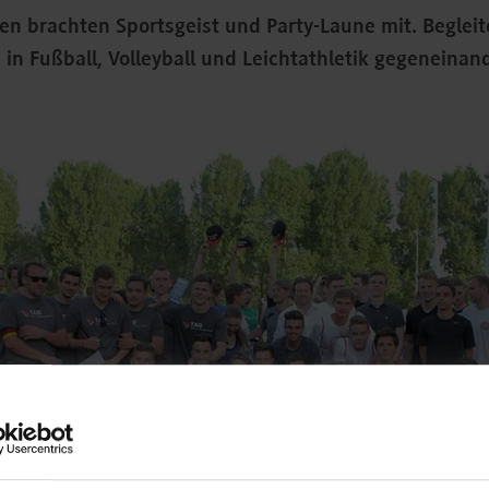
n brachten Sportsgeist und Party-Laune mit. Begleite
e in Fußball, Volleyball und Leichtathletik gegeneinan