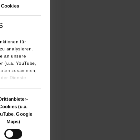
 Cookies
s
nktionen für
e STUDYLIMPICS und
zu analysieren.
e an unsere
hen Sportlerinnen
er (u.a. YouTube,
 und Schöpke,
 Daten zusammen,
kte, die die
 der Dienste
enschafft hofft
000 Studierenden
Drittanbieter-
Cookies (u.a.
Leistung und
uTube, Google
ballturnier
Maps)
er“ ergatterten den