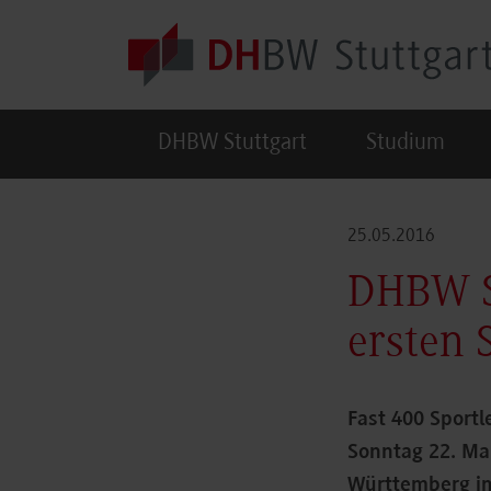
Skip to main content
DHBW Stuttgart
Studium
25.05.2016
DHBW St
ersten
Fast 400 Sportl
Sonntag 22. Ma
Württemberg im