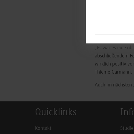
Es fand ein reger 
persönlicher, als 
auf drei Spieler v
von der DHBW Vil
„Es war es eine ü
abschließendem Fe
wirklich positiv v
Thieme-Garmann
Auch im nächsten J
Quicklinks
Inf
Kontakt
Studie