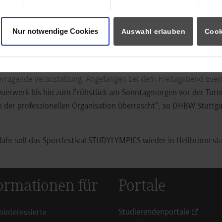
standortübergreifender Austausch unter den Teilnehmenden statt
Nur notwendige Cookies
auch auf sportlicher Ebene. Nachdem die Stuttgarter Fußballer ve
Auswahl erlauben
Cook
erzichten mussten, bekamen sie kurzerhand tatkräftige Unterstütz
lingen-Schwenningen.
berragende Veranstaltung. Angefangen bei dem Freitagabend-Even
uerwerk bis hin zum Frühstück am Sonntagmorgen vor der Turnh
on der professionellen Organisation überrascht“, so DHBW Stuttga
.
ahr soll das Sportfestival STUDYLYMPICS wieder in Heilbronn sta
ormationen für
Portale
Studierendenportale
ninteressierte