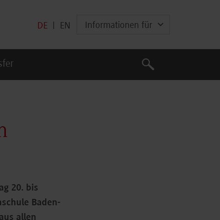
Informationen für
DE
|
EN
Suche
sfer
Suche
n
ag 20. bis
hschule Baden-
aus allen