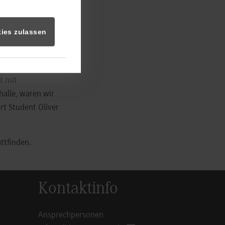
 – sowohl auf
rletzungsbedingt
ies zulassen
ung durch Spieler
t mit
alle, waren wir
rt Student Oliver
ttfinden.
Kontaktinfo
Ansprechpersonen