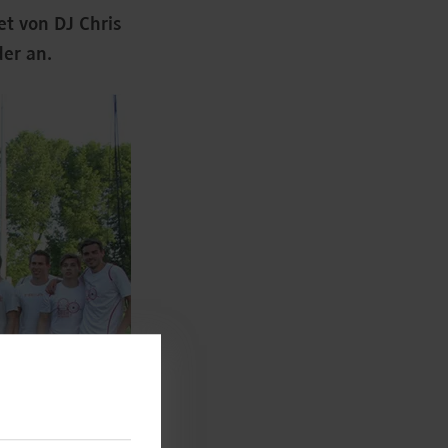
t von DJ Chris
der an.