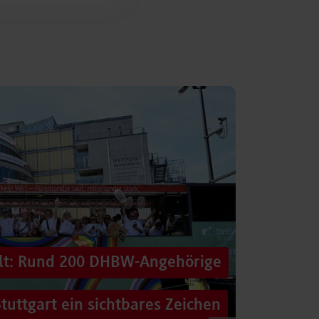
alt: Rund 200 DHBW-Angehörige
tuttgart ein sichtbares Zeichen