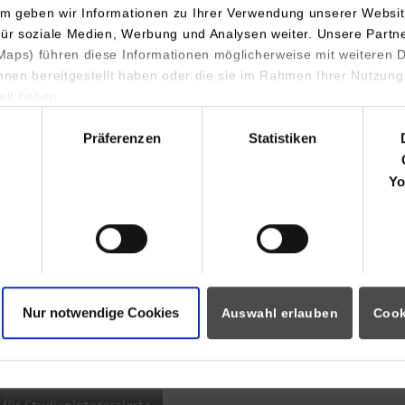
m geben wir Informationen zu Ihrer Verwendung unserer Websit
INDIS-Infoveranstaltung für
für soziale Medien, Werbung und Analysen weiter. Unsere Partn
aps) führen diese Informationen möglicherweise mit weiteren
Studierende
ihnen bereitgestellt haben oder die sie im Rahmen Ihrer Nutzung
lt haben.
hl
Präferenzen
Statistiken
07.09.2026
18:00 Uhr
Yo
Online INDIS-Infoveranstaltung für
Studierende
Nur notwendige Cookies
Auswahl erlauben
Cook
Zum Event