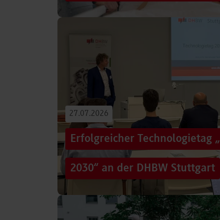
Von der Promotion in Australien über die We
evidenzbasierter Pflege bis hin zur aktiven G
Führungsaufgaben – Drei…
Beitrag lesen
27.07.2026
Erfolgreicher Technologietag 
2030“ an der DHBW Stuttgart
Wie gelingt Transformation in einer Zeit, in d
und gesellschaftliche Rahmenbedingungen im
Genau…