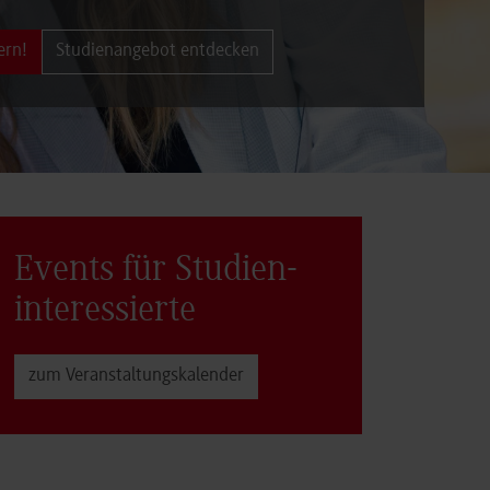
ern!
Studienangebot entdecken
Events für Studien­
interessierte
zum Veranstaltungs­kalender