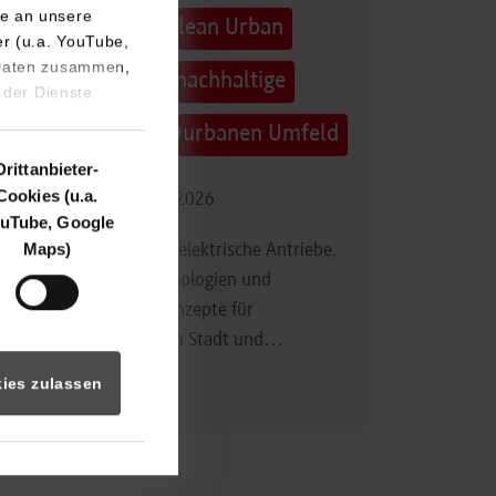
e an unsere
Technologietag: Clean Urban
er (u.a. YouTube,
 Daten zusammen,
Transportation – nachhaltige
 der Dienste
Mobilität im (sub)urbanen Umfeld
Drittanbieter-
Cookies (u.a.
16.09.2026 - 17.09.2026
uTube, Google
Maps)
Im Mittelpunkt stehen elektrische Antriebe,
moderne Batterietechnologien und
innovative Fahrzeugkonzepte für
nachhaltige Mobilität in Stadt und…
ies zulassen
Zum Event