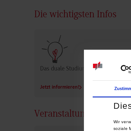
Die wichtigsten Infos
Das duale Studium im Überblick
Jetzt informieren!
Zustim
Die
Veranstaltungen
Wir verw
soziale 