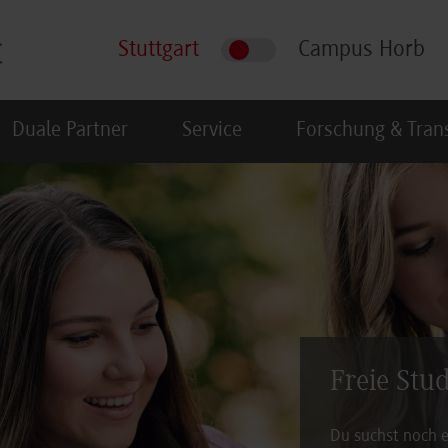
Stuttgart
Campus Horb
Duale Partner
Service
Forschung & Tran
Freie Stu
Du suchst noch e