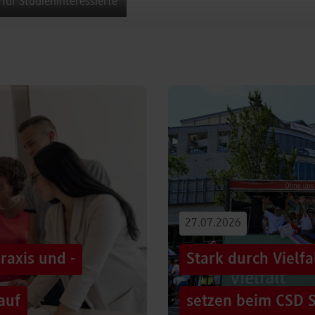
 für Studieninteressierte
27.07.2026
raxis und -
Stark durch Vielf
auf
setzen beim CSD S