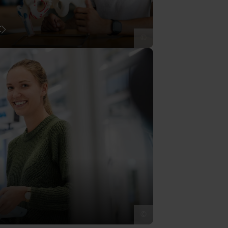
t
©
©