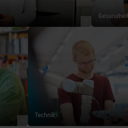
Gesundhei
©
Technik
©