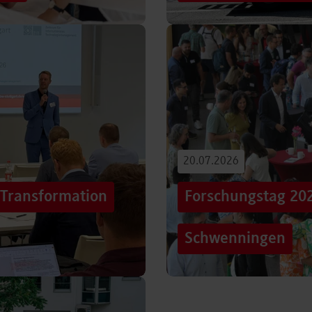
iterentwicklung
Hunderttausende Menschen
estaltung von
Stuttgarter Innenstadt. Mi
Truck, eine große…
Beitrag lesen
20.07.2026
„Transformation
Forschungstag 20
Schwenningen
er sich Technologien, Märkte
Grenzen überschreiten – un
mer schneller verändern?
dem Motto „crossing lines
Forschungstag in…