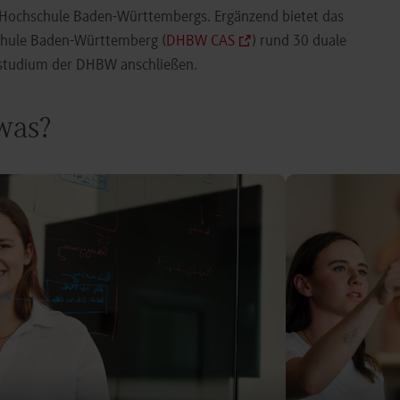
e Hochschule Baden-Württembergs. Ergänzend bietet das
chule Baden-Württemberg (
DHBW CAS
) rund 30 duale
orstudium der DHBW anschließen.
 was?