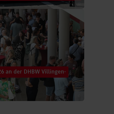
©
 säumten am Samstag die Straßen der
tten im farbenfrohen Zug: ein eigener DHBW-
26 an der DHBW Villingen-
©
d dennoch eine Verbindung schaffen, mit
 – connecting minds“ hat der DHBW-