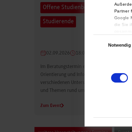
Außerde
Offene Studienberatung für
Partner 
Google M
Studierende
die Sie 
gesamme
Einwilligungsauswa
Notwendig
02.09.2026
18:00 Uhr
Im Beratungstermin erhalten Studierende
Orientierung und Informationen zu
verschiedenen Unterstützungsmöglichkeiten
und Themen rund um das Studium.
Zum Event