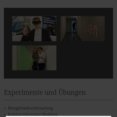
Show larger version for:
Show larger version for:
Show larger version
Experimente und Übungen
Behaglichkeitsuntersuchung
Building Information Modeling