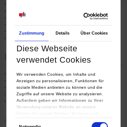
Virtual Reality
Gebäudeaufnahme / Bestandsdokumentation
Gebäudezustands- / Schwachstellenanalyse
Indoornavigation
Moderne Arbeitswelten
Zustimmung
Details
Über Cookies
Energiemanagement
Diese Webseite
Lehrgebiete
verwendet Cookies
Baukonstruktion- und Entwurfslehre
Wir verwenden Cookies, um Inhalte und
Technische Gebäudeausstattung I+II+III
Anzeigen zu personalisieren, Funktionen für
soziale Medien anbieten zu können und die
Brandschutzmanagement
Zugriffe auf unsere Website zu analysieren.
Instandhaltungsmanagement
Außerdem geben wir Informationen zu Ihrer
Digitalisierung im FM
Verwendung unserer Website an unsere
Partner für soziale Medien, Werbung und
Ausstattung
Analysen weiter. Unsere Partner (u.a.
Einwilligungsauswahl
Notwendig
YouTube, Google Maps) führen diese