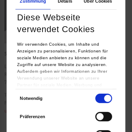
Zustimmung
Details
Über Cookies
Diese Webseite
verwendet Cookies
Wir verwenden Cookies, um Inhalte und
Anzeigen zu personalisieren, Funktionen für
Studiengangsleiter Wirtschaftsingenieurwesen
soziale Medien anbieten zu können und die
Zugriffe auf unsere Website zu analysieren.
Lerchenstraße 1
Außerdem geben wir Informationen zu Ihrer
Raum: B5.12
Verwendung unserer Website an unsere
70174
Stuttgart
Partner für soziale Medien, Werbung und
Analysen weiter. Unsere Partner (u.a.
Einwilligungsauswahl
Tel.:
0711/1849-863
Notwendig
YouTube, Google Maps) führen diese
Fax: 0711/1849-842
Informationen möglicherweise mit weiteren
udo.heuser@dhbw-stuttgart.de
Daten zusammen, die Sie ihnen bereitgestellt
Präferenzen
haben oder die sie im Rahmen Ihrer Nutzung
der Dienste gesammelt haben.