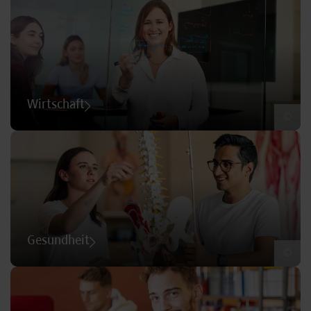
Wirtschaft
©
Gesundheit
©