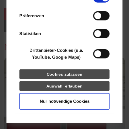
Informationen möglicherweise mit weiteren
Daten zusammen, die Sie ihnen bereitgestellt
weitere Veranstaltungen / Termine
Präferenzen
haben oder die sie im Rahmen Ihrer Nutzung
der Dienste gesammelt haben.
Events für Studieninteressierte
Statistiken
News
Drittanbieter-Cookies (u.a.
YouTube, Google Maps)
Cookies zulassen
Auswahl erlauben
Nur notwendige Cookies