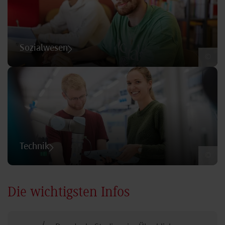
Sozialwesen
©
Technik
©
Die wichtigsten Infos