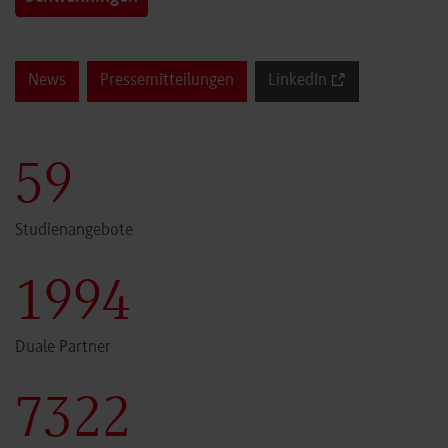
News
Pressemitteilungen
LinkedIn
60
Studienangebote
2000
Duale Partner
7341