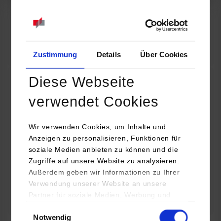
07.09.2026
18:00 Uhr
Online INDIS-Infoveranstaltung für Studierende
Zum Event
Zustimmung
Details
Über Cookies
Diese Webseite
Technologietag: Clean Urban Transportation –
verwendet Cookies
nachhaltige Mobilität im (sub)urbanen Umfeld
Wir verwenden Cookies, um Inhalte und
16.09.2026 - 17.09.2026
Anzeigen zu personalisieren, Funktionen für
soziale Medien anbieten zu können und die
Im Mittelpunkt stehen elektrische Antriebe, moderne
Zugriffe auf unsere Website zu analysieren.
Batterietechnologien und innovative Fahrzeugkonzepte für
Außerdem geben wir Informationen zu Ihrer
nachhaltige Mobilität in Stadt und…
Verwendung unserer Website an unsere
Partner für soziale Medien, Werbung und
Zum Event
Analysen weiter. Unsere Partner (u.a.
Einwilligungsauswahl
Notwendig
YouTube, Google Maps) führen diese