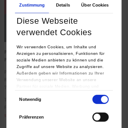
Zustimmung
Details
Über Cookies
Diese Webseite
verwendet Cookies
Wir verwenden Cookies, um Inhalte und
Professor für Allgemeine BWL, insbesondere
Anzeigen zu personalisieren, Funktionen für
soziale Medien anbieten zu können und die
Personalmanagement und Mitarbeiterführung
Zugriffe auf unsere Website zu analysieren.
Paulinenstraße 50
Außerdem geben wir Informationen zu Ihrer
Verwendung unserer Website an unsere
Raum: 613
Partner für soziale Medien, Werbung und
70178
Stuttgart
Analysen weiter. Unsere Partner (u.a.
Einwilligungsauswahl
Notwendig
YouTube, Google Maps) führen diese
Tel.:
0711/1849-639
Informationen möglicherweise mit weiteren
Fax: 0711/1849-739
Daten zusammen, die Sie ihnen bereitgestellt
stefan.huf@dhbw-stuttgart.de
Präferenzen
haben oder die sie im Rahmen Ihrer Nutzung
der Dienste gesammelt haben.