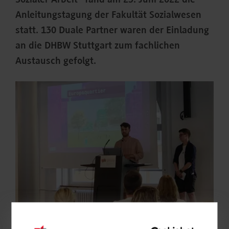
Sozialer Arbeit“ fand am 23. Juni 2022 die
Anleitungstagung der Fakultät Sozialwesen
statt. 130 Duale Partner waren der Einladung
an die DHBW Stuttgart zum fachlichen
Austausch gefolgt.