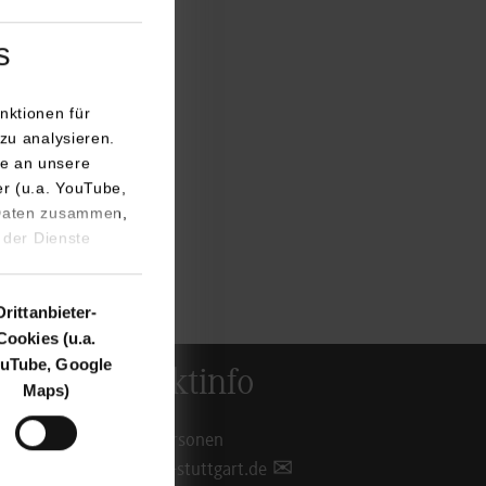
s
stuttgart.de
nktionen für
zu analysieren.
e an unsere
er (u.a. YouTube,
 Daten zusammen,
 der Dienste
Drittanbieter-
Cookies (u.a.
uTube, Google
Kontaktinfo
Maps)
Ansprechpersonen
info@dhbw-stuttgart.de