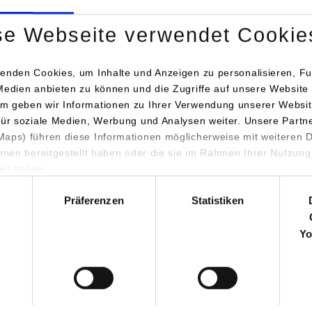
Tel.:
0711/1849-4727
se Webseite verwendet Cookie
katharina.bartenbach@dhbw-
enden Cookies, um Inhalte und Anzeigen zu personalisieren, Fu
Medien anbieten zu können und die Zugriffe auf unsere Website 
m geben wir Informationen zu Ihrer Verwendung unserer Websit
für soziale Medien, Werbung und Analysen weiter. Unsere Partn
aps) führen diese Informationen möglicherweise mit weiteren
ihnen bereitgestellt haben oder die sie im Rahmen Ihrer Nutzung
lt haben.
iculum Vitae (PDF)
hl
Präferenzen
Statistiken
Yo
ormationen für
Portale
Studierendenportale
ninteressierte
moodle
rende