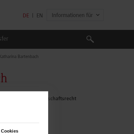
Informationen für
DE
|
EN
Suche
sfer
Suche
 Katharina Bartenbach
ch
wesen, Steuern, Wirtschaftsrecht
 Cookies