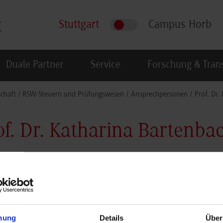
Stuttgart
Campus Horb
Duale Partner
Service
Forschung & Tran
schaft
RSW-Steuern und Prüfungswesen
Ansprechpersonen
Prof. Dr.
of. Dr. Katharina Bartenba
Professorin für Rechnungs
Herdweg 21
Raum: 005
70174
Stuttgart
mung
Details
Über