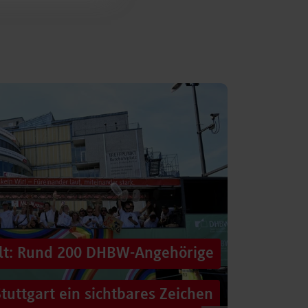
alt: Rund 200 DHBW-Angehörige
tuttgart ein sichtbares Zeichen