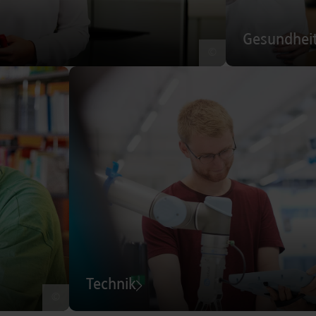
Gesundhei
©
Technik
©