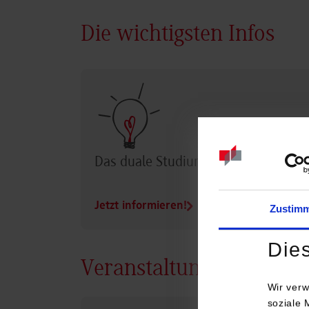
Die wichtigsten Infos
Das duale Studium im Überblick
Jetzt informieren!
Zustim
Die
Veranstaltungen
Wir verw
soziale 