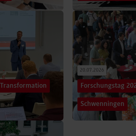
iterentwicklung
Hunderttausende Menschen
estaltung von
Stuttgarter Innenstadt. Mi
Truck, eine große…
Beitrag lesen
20.07.2026
„Transformation
Forschungstag 20
Schwenningen
er sich Technologien, Märkte
Grenzen überschreiten – un
mer schneller verändern?
dem Motto „crossing lines
Forschungstag in…