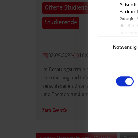
Außerde
Offene Studienberatung für
Partner 
Google M
Studierende
die Sie 
gesamme
Einwilligungsauswa
Notwendig
02.09.2026
18:00 Uhr
Im Beratungstermin erhalten Studierende
Orientierung und Informationen zu
verschiedenen Unterstützungsmöglichkeiten
und Themen rund um das Studium.
Zum Event