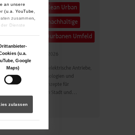
e an unsere
Technologietag: Clean Urban
er (u.a. YouTube,
 Daten zusammen,
Transportation – nachhaltige
 der Dienste
Mobilität im (sub)urbanen Umfeld
Drittanbieter-
Cookies (u.a.
16.09.2026 - 17.09.2026
uTube, Google
Maps)
Im Mittelpunkt stehen elektrische Antriebe,
moderne Batterietechnologien und
innovative Fahrzeugkonzepte für
nachhaltige Mobilität in Stadt und…
ies zulassen
Zum Event