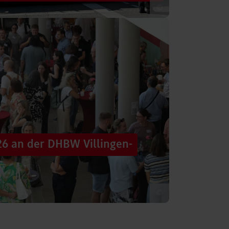
©
 säumten am Samstag die Straßen der
tten im farbenfrohen Zug: ein eigener DHBW-
26 an der DHBW Villingen-
©
d dennoch eine Verbindung schaffen, mit
 – connecting minds“ hat der DHBW-