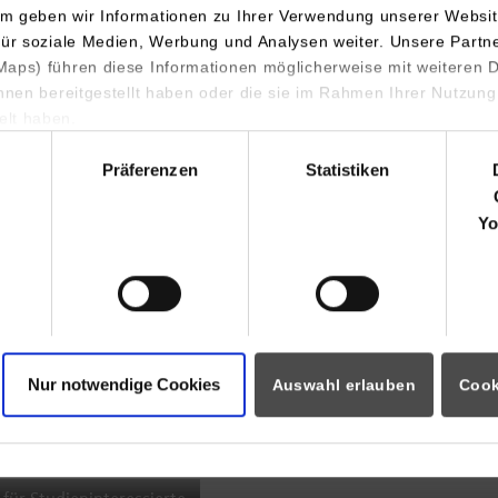
m geben wir Informationen zu Ihrer Verwendung unserer Websit
INDIS-Infoveranstaltung für
für soziale Medien, Werbung und Analysen weiter. Unsere Partn
aps) führen diese Informationen möglicherweise mit weiteren
Studierende
ihnen bereitgestellt haben oder die sie im Rahmen Ihrer Nutzung
lt haben.
hl
Präferenzen
Statistiken
07.09.2026
18:00 Uhr
Yo
Online INDIS-Infoveranstaltung für
Studierende
Nur notwendige Cookies
Auswahl erlauben
Cook
Zum Event