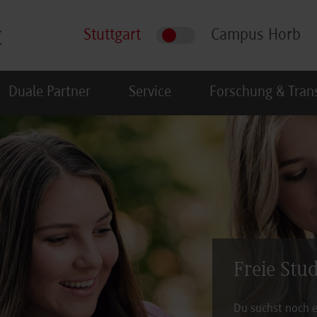
Stuttgart
Campus Horb
Duale Partner
Service
Forschung & Tran
Freie Stu
Du suchst noch e