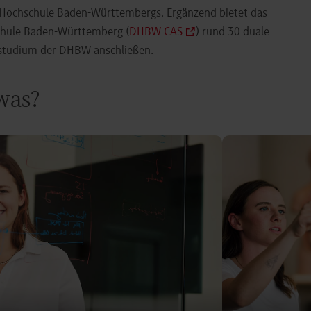
e Hochschule Baden-Württembergs. Ergänzend bietet das
chule Baden-Württemberg (
DHBW CAS
) rund 30 duale
orstudium der DHBW anschließen.
 was?