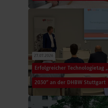
Von der Promotion in Australien über die We
evidenzbasierter Pflege bis hin zur aktiven G
Führungsaufgaben – Drei…
Beitrag lesen
27.07.2026
Erfolgreicher Technologietag 
2030“ an der DHBW Stuttgart
Wie gelingt Transformation in einer Zeit, in d
und gesellschaftliche Rahmenbedingungen im
Genau…