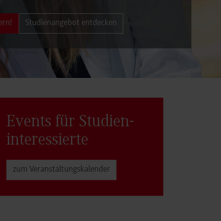
ern!
Studienangebot entdecken
Events für Studien­
interessierte
zum Veranstaltungs­kalender