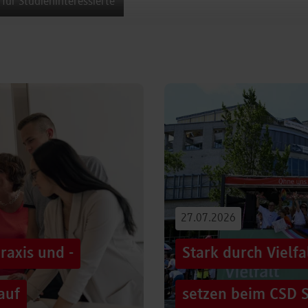
 für Studieninteressierte
27.07.2026
raxis und -
Stark durch Vielf
auf
setzen beim CSD S