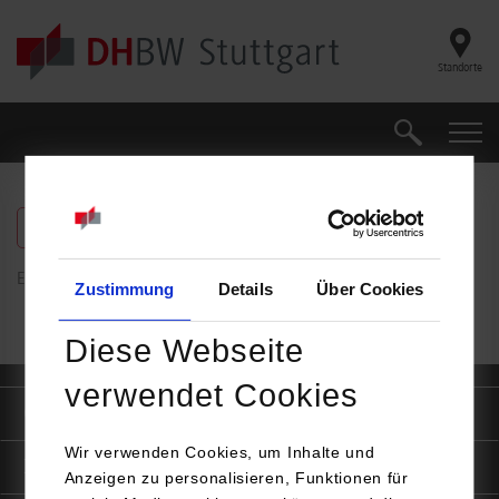
Skip to main content
Standorte
Suche
Suche
freie Plätze anzeigen
Es wurden keine Ergebnisse gefunden
Zustimmung
Details
Über Cookies
Diese Webseite
verwendet Cookies
Quicklinks
Wir verwenden Cookies, um Inhalte und
Informationen für
Anzeigen zu personalisieren, Funktionen für