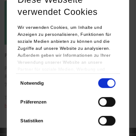
verwendet Cookies
Wir verwenden Cookies, um Inhalte und
Anzeigen zu personalisieren, Funktionen für
soziale Medien anbieten zu können und die
Zugriffe auf unsere Website zu analysieren.
Außerdem geben wir Informationen zu Ihrer
Professorin für BWL-Dienstleistungsmanagement
Verwendung unserer Website an unsere
Paulinenstraße 50
Partner für soziale Medien, Werbung und
Analysen weiter. Unsere Partner (u.a.
Einwilligungsauswahl
Raum: 005
Notwendig
YouTube, Google Maps) führen diese
70178
Stuttgart
Informationen möglicherweise mit weiteren
Daten zusammen, die Sie ihnen bereitgestellt
Tel.:
0711/1849-4681
Präferenzen
haben oder die sie im Rahmen Ihrer Nutzung
barbara.keller@dhbw-stuttgart.de
der Dienste gesammelt haben.
Statistiken