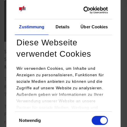
Zustimmung
Details
Über Cookies
Diese Webseite
verwendet Cookies
Studiengangsleiter BWL-Handel I und
Studiengangsleiter BWL-Digital Commerce
Management
Wir verwenden Cookies, um Inhalte und
Anzeigen zu personalisieren, Funktionen für
Theodor-Heuss-Straße 2
soziale Medien anbieten zu können und die
Raum: 116
Zugriffe auf unsere Website zu analysieren.
Außerdem geben wir Informationen zu Ihrer
70174
Stuttgart
Verwendung unserer Website an unsere
Tel.:
0711/1849-830
Partner für soziale Medien, Werbung und
Analysen weiter. Unsere Partner (u.a.
Einwilligungsauswahl
Fax: 0711/1849-831
Notwendig
YouTube, Google Maps) führen diese
ralf.oppermann@dhbw-stuttgart.de
Informationen möglicherweise mit weiteren