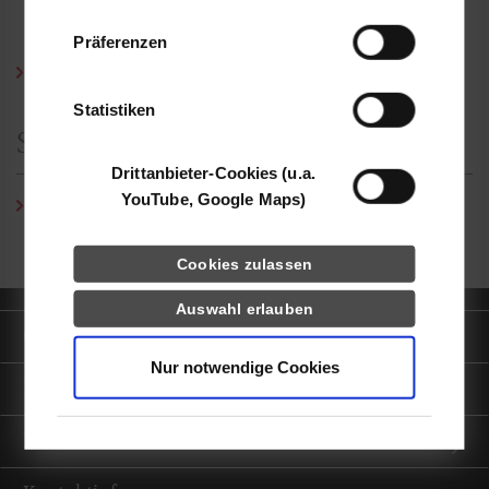
Daten zusammen, die Sie ihnen bereitgestellt
Präferenzen
haben oder die sie im Rahmen Ihrer Nutzung
Curriculum Vitae (PDF)
der Dienste gesammelt haben.
Statistiken
Studiengangssekretariat
Drittanbieter-Cookies (u.a.
YouTube, Google Maps)
Regine Hersmann
/ Tel.:
0711/1849-829
/ E-Mail:
regine.hersmann@dhbw-stuttgart.de
Cookies zulassen
Auswahl erlauben
Quicklinks
Nur notwendige Cookies
Informationen für
Portale