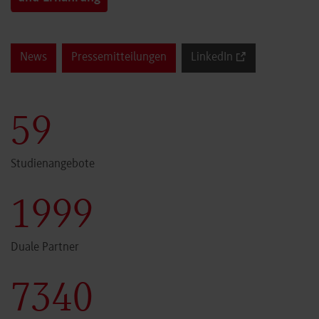
News
Pressemitteilungen
LinkedIn
60
Studienangebote
2000
Duale Partner
7341