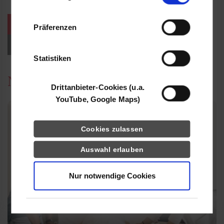
Informationen möglicherweise mit weiteren
Daten zusammen, die Sie ihnen bereitgestellt
weitere Veranstaltungen / Termine
Präferenzen
haben oder die sie im Rahmen Ihrer Nutzung
der Dienste gesammelt haben.
Events für Studieninteressierte
Statistiken
News
Drittanbieter-Cookies (u.a.
YouTube, Google Maps)
Cookies zulassen
Auswahl erlauben
Nur notwendige Cookies