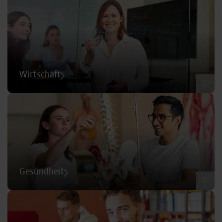
Wirtschaft
©
Gesundheit
©