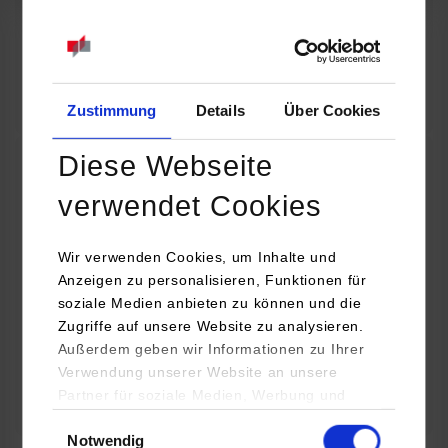
07.09.2026
18:00 Uhr
Online INDIS-Infoveranstaltung für Studierende
Zum Event
Zustimmung
Details
Über Cookies
Diese Webseite
Technologietag: Clean Urban Transportation –
verwendet Cookies
nachhaltige Mobilität im (sub)urbanen Umfeld
Wir verwenden Cookies, um Inhalte und
16.09.2026 - 17.09.2026
Anzeigen zu personalisieren, Funktionen für
soziale Medien anbieten zu können und die
Im Mittelpunkt stehen elektrische Antriebe, moderne
Zugriffe auf unsere Website zu analysieren.
Batterietechnologien und innovative Fahrzeugkonzepte für
Außerdem geben wir Informationen zu Ihrer
nachhaltige Mobilität in Stadt und…
Verwendung unserer Website an unsere
Partner für soziale Medien, Werbung und
Zum Event
Analysen weiter. Unsere Partner (u.a.
Einwilligungsauswahl
Notwendig
YouTube, Google Maps) führen diese