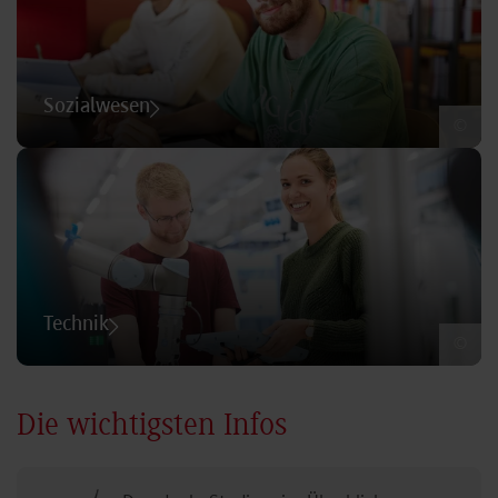
Sozialwesen
©
Technik
©
Die wichtigsten Infos