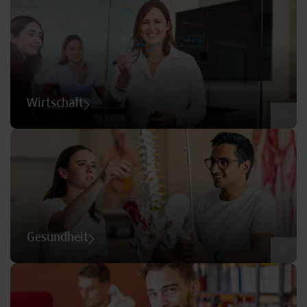
Wirtschaft
©
Gesundheit
©