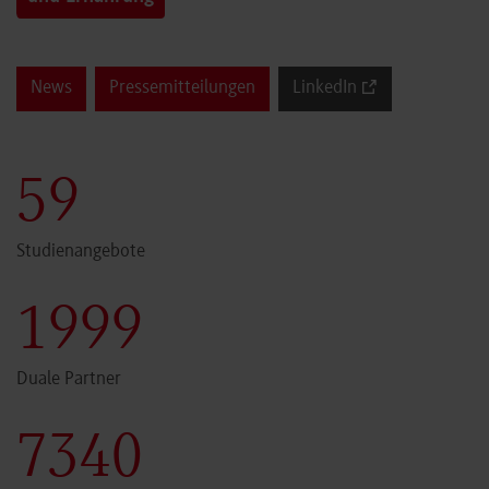
News
Pressemitteilungen
LinkedIn
60
Studienangebote
2000
Duale Partner
7341