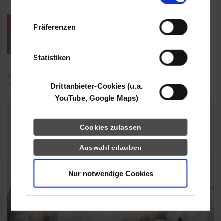
Informationen möglicherweise mit weiteren
Daten zusammen, die Sie ihnen bereitgestellt
weitere Veranstaltungen / Termine
Präferenzen
haben oder die sie im Rahmen Ihrer Nutzung
der Dienste gesammelt haben.
Events für Studieninteressierte
Statistiken
News
Drittanbieter-Cookies (u.a.
YouTube, Google Maps)
Cookies zulassen
Auswahl erlauben
Nur notwendige Cookies