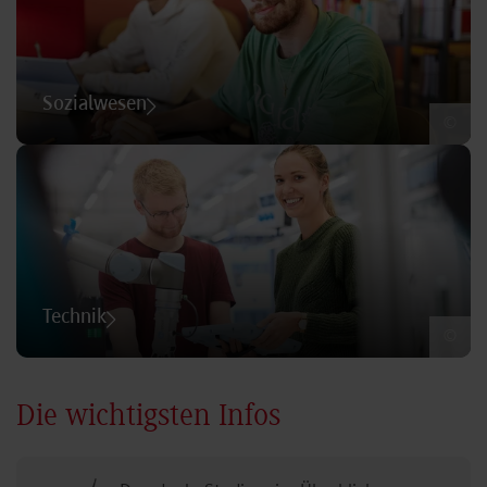
Sozialwesen
©
Technik
©
Die wichtigsten Infos