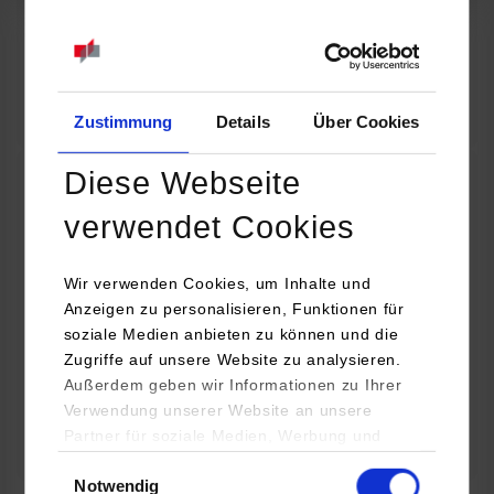
07.09.2026
18:00 Uhr
Online INDIS-Infoveranstaltung für Studierende
Zum Event
Zustimmung
Details
Über Cookies
Diese Webseite
Technologietag: Clean Urban Transportation –
verwendet Cookies
nachhaltige Mobilität im (sub)urbanen Umfeld
Wir verwenden Cookies, um Inhalte und
16.09.2026 - 17.09.2026
Anzeigen zu personalisieren, Funktionen für
soziale Medien anbieten zu können und die
Im Mittelpunkt stehen elektrische Antriebe, moderne
Zugriffe auf unsere Website zu analysieren.
Batterietechnologien und innovative Fahrzeugkonzepte für
Außerdem geben wir Informationen zu Ihrer
nachhaltige Mobilität in Stadt und…
Verwendung unserer Website an unsere
Partner für soziale Medien, Werbung und
Zum Event
Analysen weiter. Unsere Partner (u.a.
Einwilligungsauswahl
Notwendig
YouTube, Google Maps) führen diese