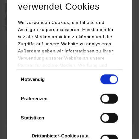
verwendet Cookies
Wir verwenden Cookies, um Inhalte und
Anzeigen zu personalisieren, Funktionen für
soziale Medien anbieten zu können und die
Zugriffe auf unsere Website zu analysieren.
Außerdem geben wir Informationen zu Ihrer
Verwendung unserer Website an unsere
Partner für soziale Medien, Werbung und
Analysen weiter. Unsere Partner (u.a.
Einwilligungsauswahl
Notwendig
YouTube, Google Maps) führen diese
Informationen möglicherweise mit weiteren
Daten zusammen, die Sie ihnen bereitgestellt
Präferenzen
haben oder die sie im Rahmen Ihrer Nutzung
der Dienste gesammelt haben.
Statistiken
Die Grafik kann durch Klick vergrößert werden.
Drittanbieter-Cookies (u.a.