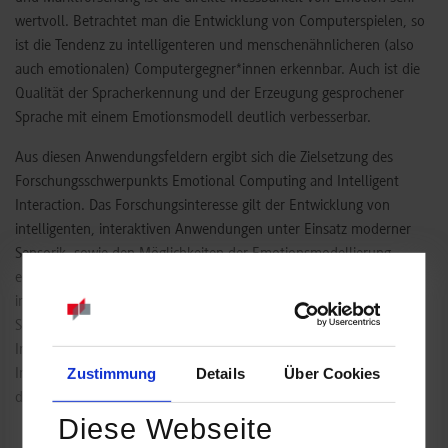
wertvoll. Betrachtet man die Entwicklung von Computerspielen, so
ist die Tendenz zu intelligenteren und menschenähnlicheren (also
auch emotionalen) Computergegner*innen erkennbar. Auch ist die
Qualität der Spracherkennung und der Erzeugung gesprochener
Sprache mit einem Emotionsmodell deutlich verbesserbar.
Aus diesen Anwendungsfeldern ergibt sich die Zielsetzung des
Forschungsschwerpunkts Emotional Computing and Intelligent
Interaction. Das Forschungsinteresse gilt der Entwicklung von
intelligenten, interaktiven Anwendungen unter Einsatz moderner
Sensorik, sowie den Möglichkeiten der Emotionsmodellierung, -
erkennung und -darstellung. Die Anwendungen werden
insbesondere durch die im Studium erworbenen Kenntnisse in der
Signal- und Bildverarbeitung, den Methoden der Künstlichen
Intelligenz, der wissensbasierten und lernenden Systeme sowie der
Zustimmung
Details
Über Cookies
Interaktiven Systeme gestützt. Viele Projekte entstehen im Rahmen
des Studiums als studentische Forschung.
Diese Webseite