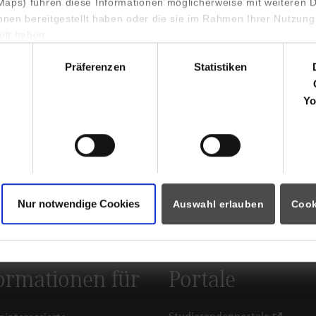
aps) führen diese Informationen möglicherweise mit weiteren
ihnen bereitgestellt haben oder die sie im Rahmen Ihrer Nutzung
lt haben.
rger version for:
Show larger version for:
hl
Präferenzen
Statistiken
Yo
Nur notwendige Cookies
Auswahl erlauben
Cook
.
ormationen für
Portale