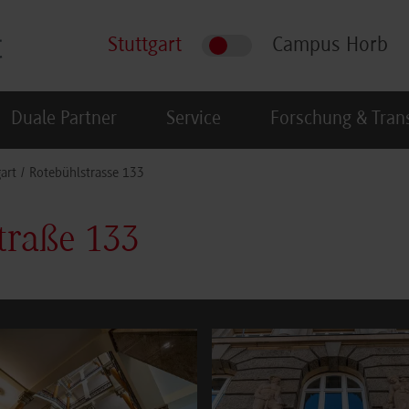
Stuttgart
Campus Horb
Duale Partner
Service
Forschung & Tran
art
Rotebühlstrasse 133
traße 133
rger version for:
Show larger version for: