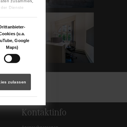
 Daten zusammen,
 der Dienste
Show larger version for:
Drittanbieter-
Cookies (u.a.
uTube, Google
Maps)
ies zulassen
Kontaktinfo