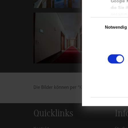
Google M
die Sie 
gesamme
Show larger version for:
Show la
Einwilligungsauswa
Notwendig
Die Bilder können per "Klick" vergrößert werden
Quicklinks
Inf