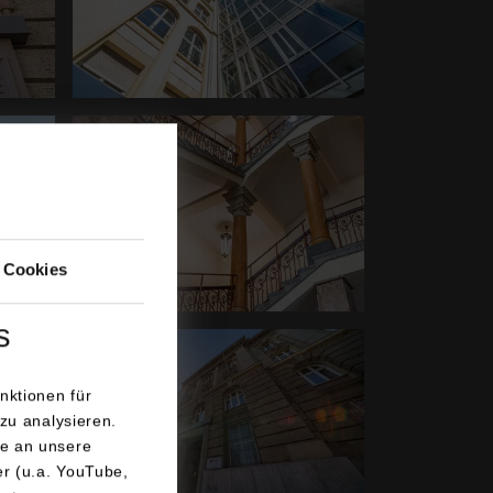
Show larger version for:
 Cookies
s
Show larger version for:
nktionen für
zu analysieren.
e an unsere
er (u.a. YouTube,