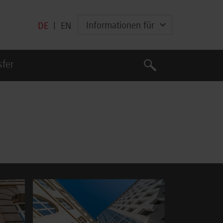
Informationen für
DE
|
EN
Suche
sfer
Suche
Show larger version for: