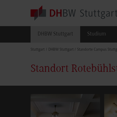
Skip to main content
DHBW Stuttgart
Studium
You are here:
Stuttgart
DHBW Stuttgart
Standorte Campus Stuttg
Standort Rotebühls
Show larger version for:
Show la