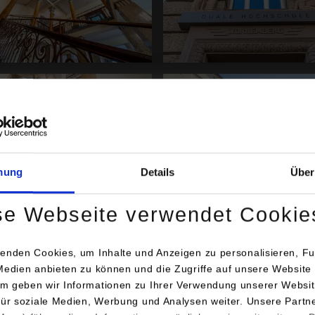
rger version for:
Show larger version for:
mung
Details
Über
se Webseite verwendet Cookie
rger version for:
Show larger version for:
enden Cookies, um Inhalte und Anzeigen zu personalisieren, Fu
Medien anbieten zu können und die Zugriffe auf unsere Website 
m geben wir Informationen zu Ihrer Verwendung unserer Websit
für soziale Medien, Werbung und Analysen weiter. Unsere Partn