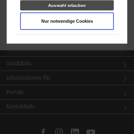
Auswahl erlauben
Beschäftigten der Firma NAiSE vorzustellen.
„Endlich mal wieder rauszukommen und dabei spannende
Einblicke in ganz unterschiedliche Bereiche der Logistik zu
Nur notwendige Cookies
erhalten, war für uns alle eine tolle Abwechslung nach zwei
Jahren Pandemie“, freute sich Hilf.
Quicklinks
Informationen für
Portale
Kontaktinfo
facebook
instagram
linkedin
youtube