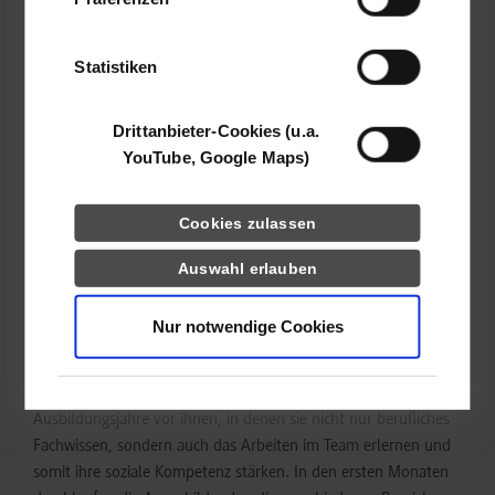
haben oder die sie im Rahmen Ihrer Nutzung
Region Stuttgart, Herrn Michael Knautz, auf die Arbeitswelt
der Dienste gesammelt haben.
vorbereitet. Sie lernten zahlreiche Präsentationstechniken
Statistiken
kennen, nahmen am Geschäftsessen teil und lernten, den
Business-Knigge bei Tisch umzusetzen. An vier arbeitsreichen
Tagen haben die Auszubildenden in vielen Kleingruppen
Drittanbieter-Cookies (u.a.
Teamwork geübt und durften das neue Wissen und ihre
YouTube, Google Maps)
Fähigkeiten ihren Ausbilder*innen am letzten Tag des Seminars
präsentieren.
Cookies zulassen
Freitags wurden die Auszubildenden dann wieder an der DHBW
Auswahl erlauben
Stuttgart begrüßt. Anhand der Methode Lego© Serious Play™
hatte nun auch die Ausbilderin die Gelegenheit, die neuen
Auszubildenden als Gruppe zu erleben und besser
Nur notwendige Cookies
kennenzulernen.
Es liegen nun drei spannende und herausfordernde
Ausbildungsjahre vor ihnen, in denen sie nicht nur berufliches
Fachwissen, sondern auch das Arbeiten im Team erlernen und
somit ihre soziale Kompetenz stärken. In den ersten Monaten