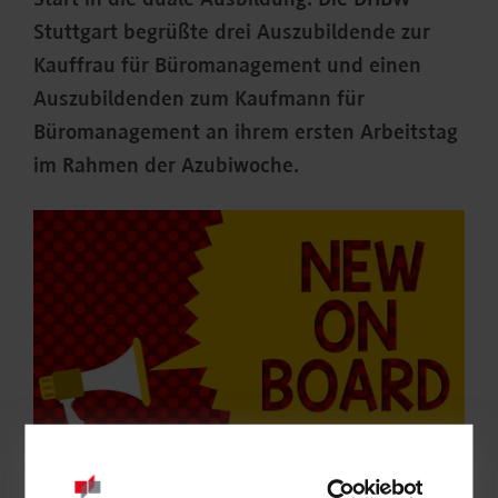
Start in die duale Ausbildung. Die DHBW
Stuttgart begrüßte drei Auszubildende zur
Kauffrau für Büromanagement und einen
Auszubildenden zum Kaufmann für
Büromanagement an ihrem ersten Arbeitstag
im Rahmen der Azubiwoche.
©