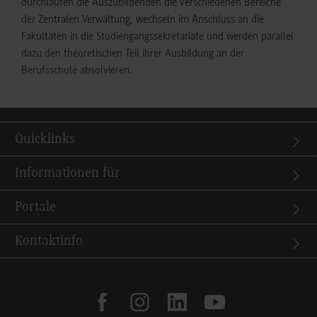
durchlaufen die Auszubildenden die verschiedenen Bereiche
der Zentralen Verwaltung, wechseln im Anschluss an die
Fakultäten in die Studiengangssekretariate und werden parallel
dazu den theoretischen Teil ihrer Ausbildung an der
Berufsschule absolvieren.
Quicklinks
Informationen für
Portale
Kontaktinfo
facebook
instagram
linkedin
youtube