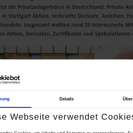
 ist die Privatanlegerbörse in Deutschland. Private A
in Stuttgart Aktien, verbriefte Derivate, Anleihen, F
handeln. Insgesamt wollten rund 20 interessierte Mi
on Aktien, Derivaten, Zertifikaten und Spekulationen 
mung
Details
Über
se Webseite verwendet Cookie
enden Cookies, um Inhalte und Anzeigen zu personalisieren, Fu