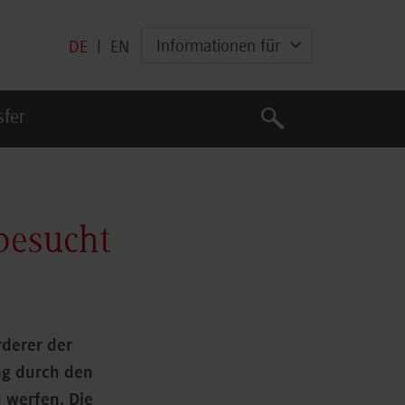
Informationen für
DE
|
EN
Suche
sfer
Suche
besucht
rderer der
ng durch den
u werfen. Die