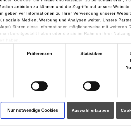
Medien anbieten zu können und die Zugriffe auf unsere Website 
m geben wir Informationen zu Ihrer Verwendung unserer Websit
für soziale Medien, Werbung und Analysen weiter. Unsere Partn
aps) führen diese Informationen möglicherweise mit weiteren
ihnen bereitgestellt haben oder die sie im Rahmen Ihrer Nutzung
lt haben.
hl
Präferenzen
Statistiken
 dem Teilnehmerkreis die Möglichkeit, den rund 60 Händlerinnen
Yo
 ihrer Arbeit zuzuschauen. Hierbei war interessant, dass im Börs
tik zu sehen war, wie sie in zahlreichen Filmen dargestellt wird
 Präsentation die Geschichte der Stuttgarter Börse vorgestellt.
fleuten gegründet, um dort Produkte wie Baumwolle, Farbware
ruar 1861 wurde der Stuttgarter Börsenverein gegründet und di
Nur notwendige Cookies
rttembergischen Wertpapierbörse nahm ihren Betrieb als Tagesb
Auswahl erlauben
Cook
 sich die Stuttgarter Börse in der Börsenstraße 4. Zusammenfass
 und informativer Nachmittag, so das Fazit der Teilnehmerinnen 