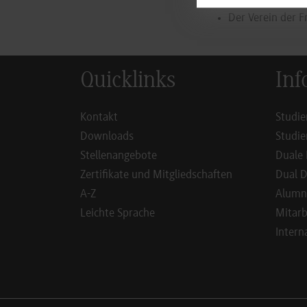
Der Verein der 
Quicklinks
Inf
Kontakt
Studie
Downloads
Studie
Stellenangebote
Duale 
Zertifikate und Mitgliedschaften
Dual D
A-Z
Alumn
Leichte Sprache
Mitarb
Intern