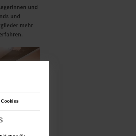
nlegerinnen und
onds und
tglieder mehr
erfahren.
 Cookies
s
nktionen für