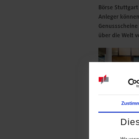
Börse Stuttgart
Anleger können 
Genussscheine 
über die Welt v
Zustim
Die
Wir verw