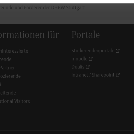
Freunde und Förderer der DHBW Stuttgart
ormationen für
Portale
Studierendenportale
ninteressierte
moodle
rende
Dualis
Partner
Intranet / Sharepoint
ozierende
i
eitende
ational Visitors