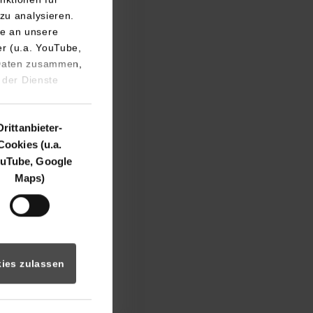
zu analysieren.
e an unsere
er (u.a. YouTube,
 Daten zusammen,
 der Dienste
Drittanbieter-
Cookies (u.a.
 und Händlern von
uTube, Google
ensaal nichts von
Maps)
. Anschließend
 Sie wurde 1860 im
n und Chemikalien
e Vorgängerin der
örse auf. Seit dem
ies zulassen
end war es ein
und Teilnehmer.