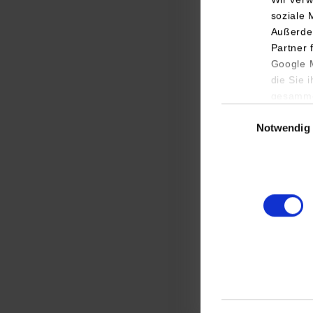
soziale 
Außerde
Partner 
Google M
die Sie 
gesamme
Einwilligungsauswa
Notwendig
Zunächst bot sich
der Empore aus bei
der vermuteten Hek
wurde anhand einer
Königsbau von Kau
zu handeln. Im Feb
heutigen Baden-Wü
Jahr 2002 befindet
sehr interessanter