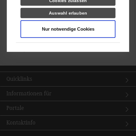
Cookies zulassen
Das Siegerteam durfte seine Ergebnisse darüber hinaus vor 150
Auswahl erlauben
Teilnehmer*innen bei der Social Media Night Stuttgart
präsentieren, die zum ersten Mal an der DHBW Stuttgart
Nur notwendige Cookies
durchgeführt wurde.
Zu den weiteren Informationen zur Social Media Night
Stuttgart
Quicklinks
Informationen für
Portale
Kontaktinfo