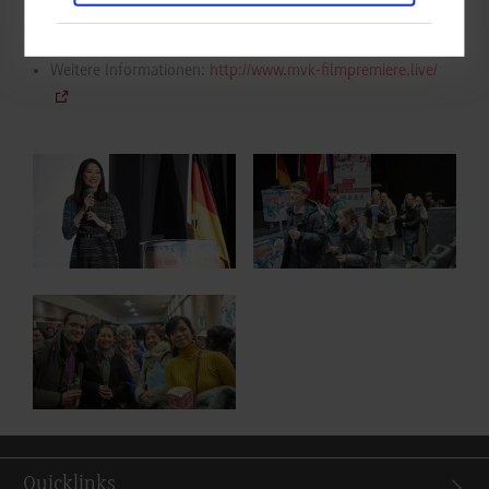
Publikum zum Abschluss noch kurze Einblicke hinter die
Kulissen der Dreharbeiten.
Weitere Informationen:
http://www.mvk-filmpremiere.live/
Show larger version for:
Show larger version for:
Show larger version for:
Quicklinks