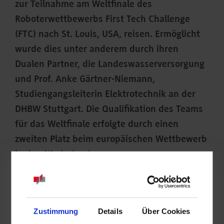
zur Teilnahme am Weltfinale des
Roboterwettbewerbs First Tech Challenge
(FTC) nach St. Louis, USA, reisen. Ermöglicht
wurde dies unter anderem durch ihren
Dualen Partner, die Landeswasserversorgung
und Prof. Anke Gärtner-Niemann,
Studiengangsleiterin Elektrotechnik an der
DHBW Stuttgart. Die Qualifikation des Teams
für das Weltfinale erfolgte durch einen
zweiten Platz beim europäischen Wettbewerb
in den Niederlanden.
Zustimmung
Details
Über Cookies