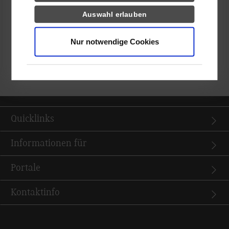
wieder spannende Diskussionen über die kulturellen
Auswahl erlauben
Unterschiede zwischen Großbritannien und Deutschland:
Kommunikation, Humor und/oder Gepflogenheiten wie das in
Nur notwendige Cookies
Deutschland übliche Händeschütteln unterscheiden sich
mitunter sehr. So fragte Jessica nach der letzten Discussion
Group zum Abschied: „So – we do the handshake thing now?”
Quicklinks
Informationen für
Portale
Kontaktinfo