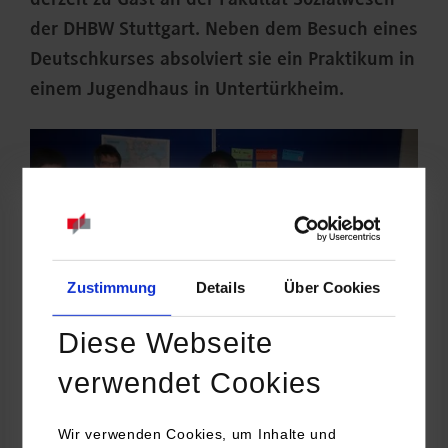
derzeit zu Gast an der Fakultät Sozialwesen
der DHBW Stuttgart. Neben dem Besuch eines
Deutschkurses absolviert sie ein Praktikum in
einem Jugendhaus in Untertürkheim.
Zustimmung
Details
Über Cookies
Diese Webseite
verwendet Cookies
Über eine Erasmus-Kooperation haben jedes Jahr Studierende
Wir verwenden Cookies, um Inhalte und
der Fakultät Sozialwesen die Chance, in Sunderland ein