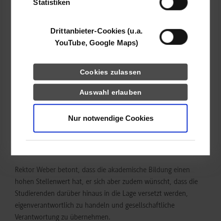
angeboten werden. Ergänzend dazu wird derzeit das
Statistiken
Studienangebot in den Bereichen „Big Data“ und „Data
Science“ ausgebaut.
Drittanbieter-Cookies (u.a.
YouTube, Google Maps)
Am 18. Oktober findet unter dem Motto „Entdecke deine
Hochschule“ eine Informationsveranstaltung für alle
Erstsemester statt, wo sich nach der offiziellen Begrüßung
Cookies zulassen
unter anderem die verschiedenen Serviceeinrichtungen der
Hochschule vorstellen. Hier erfahren die neuen Studierenden
Auswahl erlauben
beispielsweise mehr über die Möglichkeiten von
Auslandsaufenthalten, darüber, welche Angebote der
Nur notwendige Cookies
Hochschulsport bietet oder wie man sich im DHBW Engineering
Team am Bau und der Vermarktung eines elektronischen
Rennwagens beteiligen kann.
Rektor Weber betont, dass die akademische Bildung einen
hohen Stellenwert hat, er sich aber zudem wünscht, dass die
Studierenden darüber hinaus in die Lage versetzt werden,
eigenverantwortlich zu handeln und gesellschaftliche
Verantwortung zu übernehmen.