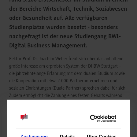
rund 3.100 Erstsemester ihr Studium in einem
der Bereiche Wirtschaft, Technik, Sozialwesen
oder Gesundheit auf. Alle verfügbaren
Studienplätze wurden besetzt - besonders
nachgefragt ist der neue Studiengang BWL-
Digital Business Management.
Rektor Prof. Dr. Joachim Weber freut sich über das anhaltend
große Interesse am erprobten System der DHBW Stuttgart –
die jahrzehntelange Erfahrung mit dem dualen Studium sowie
die Kooperation mit etwa 2.000 Partnerunternehmen und
sozialen Einrichtungen (Duale Partner) sprechen dabei für sich.
Zudem ermöglicht die Zahlung eines festen Gehalts während
der gesamten Studienzeit das Studium für ein weites Spektrum
der Gesellschaft.
Auf die Erstsemester warten drei Jahre im dreimonatigen
Wechsel zwischen den Theoriephasen an der DHBW Stuttgart
Zustimmung
Details
Über Cookies