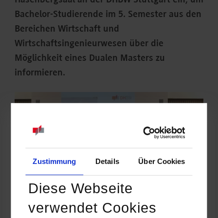
Hasenbergsaal an der DHBW Stuttgart ein, um
Bachelor-Studierende im 5. Semester aus den
Bereichen Wirtschaft und
Wirtschaftsingenieurwesen über die
Möglichkeit eines Dualen Masters zu
informieren.
Zustimmung
Details
Über Cookies
Diese Webseite
verwendet Cookies