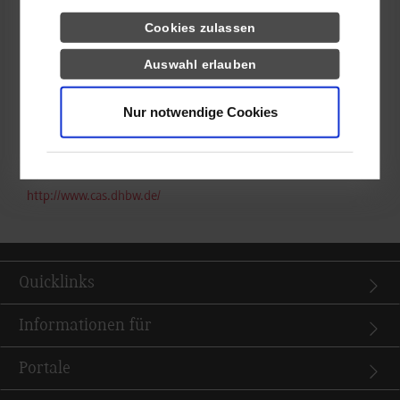
der oft bei einem Vollzeit-Master befürchtet wird, wird dadurch
Cookies zulassen
vorgebeugt.
Auswahl erlauben
Nach den Vorträgen hatten die Studierenden die Gelegenheit,
Fragen zu stellen und Informationsmaterialien mitzunehmen.
Nur notwendige Cookies
Die nächste Master-Informationsveranstaltung an der DHBW
Stuttgart findet am 21. März statt.
Weitere Informationen zum Dualen Master an der DHBW:
http://www.cas.dhbw.de/
Quicklinks
Informationen für
Portale