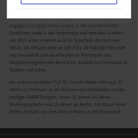
Gleichstellungsbeauftragte der DHBW Stuttgart sowie ab 2010
beim Aufbau des Dual Career Solutions Netzwerks der
Hochschulen in und um Stuttgart mit. Seit vielen Jahren
engagiert sich Sieger-Hanus zudem in den verschiedensten
Funktionen sowie in den dezentralen und zentralen Gremien,
seit 2019 unter anderem auch als Sprecherin des zentralen
Senats. Als Dekanin leitet sie seit 2021 die Fakultät Wirtschaft
und Gesundheit und verantwortet als Prorektorin den
fakultätsübergreifenden Bereich für Qualität und Innovation in
Studium und Lehre.
Der amtierende Rektor Prof. Dr. Joachim Weber tritt nach 33
Jahren als Professor an der früheren Berufsakademie und der
heutigen DHBW Stuttgart, davon 15 Jahren als aktiver
Studiengangsleiter und 18 Jahren als Rektor, mit Ablauf seiner
dritten Amtszeit aus dem Amt als Rektor in den Ruhestand.