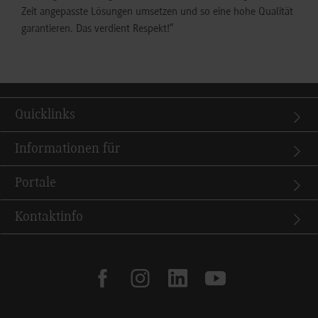
Zeit angepasste Lösungen umsetzen und so eine hohe Qualität
garantieren. Das verdient Respekt!”
Quicklinks
Informationen für
Portale
Kontaktinfo
facebook
instagram
linkedin
youtube