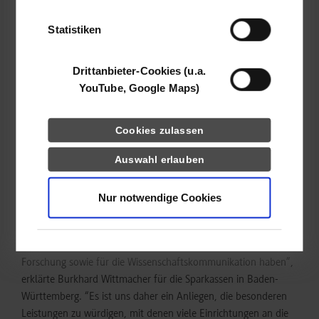
einem neuen, multifunktionalen Gebäude auf dem Stuttgarter
der Dienste gesammelt haben.
Campus Stadtmitte vor. Damit wird der künftige Charakter von
Statistiken
Bibliotheken in der Wissensgesellschaft mit sämtlichen
Funktionen und Aufgaben thematisiert und Modelle für die
Zukunftsfähigkeit werden angeboten.
Drittanbieter-Cookies (u.a.
YouTube, Google Maps)
Im Anschluss an eine kurze Vorstellung der beiden
Einreichungen übergaben der Vorsitzende des dbv-
Cookies zulassen
Landesverbands, der Karlsruher Oberbürgermeister Dr. Frank
Mentrup, gemeinsam mit dem Vorstandsvorsitzenden der
Auswahl erlauben
Sparkasse Esslingen-Nürtingen, Burkhard Wittmacher, die
Urkunden.
Nur notwendige Cookies
„Die Bibliotheken-Landschaft ist ein unschätzbares Kapital für
unser Land; dies gilt umso mehr für die wissenschaftlichen
Bibliotheken, die einen entscheidenden Anteil an Lehre und
Forschung sowie für die Wissenschaftskommunikation haben”,
erklärte Burkhard Wittmacher für die Sparkassen in Baden-
Württemberg. “Es ist uns daher ein Anliegen, die besonderen
Leistungen zu würdigen, mit denen viele Einrichtungen an die