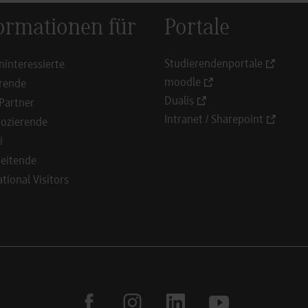
ormationen für
Portale
Studierendenportale
ninteressierte
moodle
rende
Dualis
Partner
Intranet / Sharepoint
ozierende
i
eitende
ational Visitors
facebook
instagram
linkedin
youtube