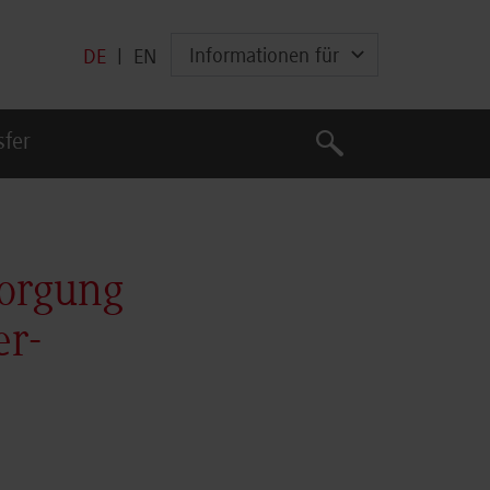
Informationen für
DE
|
EN
Suche
sfer
Suche
orgung
er-