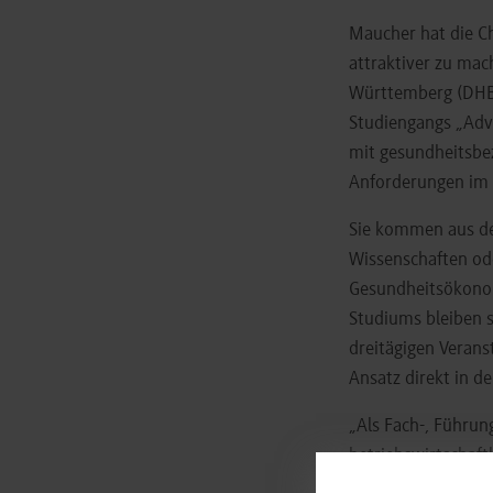
Maucher hat die Ch
attraktiver zu mac
Württemberg (DHB
Studiengangs „Adva
mit gesundheitsbez
Anforderungen im 
Sie kommen aus de
Wissenschaften od
Gesundheitsökonom
Studiums bleiben s
dreitägigen Veran
Ansatz direkt in de
„Als Fach-, Führu
betriebswirtschaft
Prof. Anke Simon,