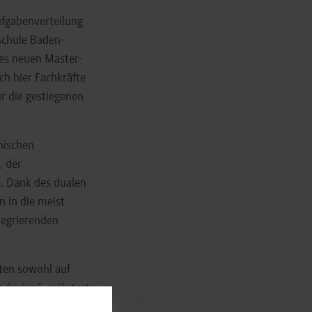
ufgabenverteilung
hschule Baden-
es neuen Master-
ch hier Fachkräfte
r die gestiegenen
nischen
, der
. Dank des dualen
n in die meist
tegrierenden
ten sowohl auf
 finden“, erläutert
nsam mit Prof.