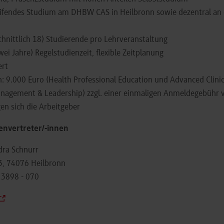
ifendes Studium am DHBW CAS in Heilbronn sowie dezentral an
hnittlich 18) Studierende pro Lehrveranstaltung
wei Jahre) Regelstudienzeit, flexible Zeitplanung
ert
 9.000 Euro (Health Professional Education und Advanced Clinica
nagement & Leadership) zzgl. einer einmaligen Anmeldegebühr 
gen sich die Arbeitgeber
envertreter/-innen
ra Schnurr
, 74076 Heilbronn
. 3898 - 070