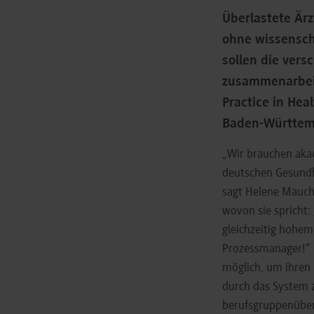
Überlastete Ärz
ohne wissensch
sollen die ver
zusammenarbeit
Practice in He
Baden-Württem
„Wir brauchen akad
deutschen Gesundh
sagt Helene Mauche
wovon sie spricht:
gleichzeitig hohem
Prozessmanager!“ I
möglich, um ihren
durch das System z
berufsgruppenüberg