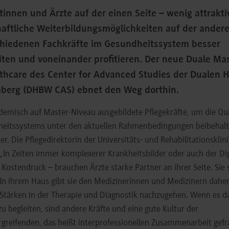
tinnen und Ärzte auf der einen Seite – wenig attrakt
aftliche Weiterbildungsmöglichkeiten auf der andere
schiedenen Fachkräfte im Gesundheitssystem besser
en und voneinander profitieren. Der neue Duale Ma
althcare des Center for Advanced Studies der Dualen 
berg (DHBW CAS) ebnet den Weg dorthin.
emisch auf Master-Niveau ausgebildete Pflegekräfte, um die Qua
eitssystems unter den aktuellen Rahmenbedingungen beibehalt
r. Die Pflegedirektorin der Universitäts- und Rehabilitationskli
 „In Zeiten immer komplexerer Krankheitsbilder oder auch der Dig
 Kostendruck – brauchen Ärzte starke Partner an ihrer Seite. Sie 
n ihrem Haus gibt sie den Medizinerinnen und Medizinern daher 
 Stärken in der Therapie und Diagnostik nachzugehen. Wenn es d
u begleiten, sind andere Kräfte und eine gute Kultur der
reifenden, das heißt interprofessionellen Zusammenarbeit gefr