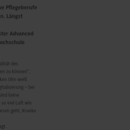
ive Pflegeberufe
n. Längst
ster Advanced
Hochschule
lität des
en zu können“,
niken Ulm weiß
italisierung – bei
sind keine
so viel Luft wie
arum geht, Kranke
agt.