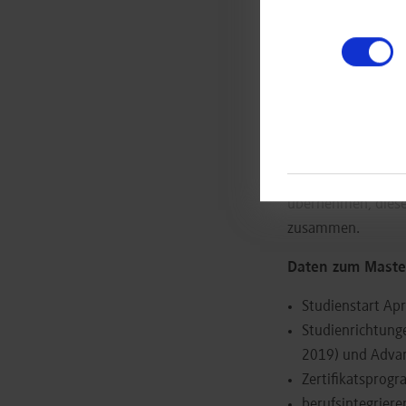
Konzepte zu evalu
mit“, unterstützt 
Bedarf im Gesundh
Patienten erhöhen 
aufgespürt und zu
jedoch nur „direkt 
nur berufsbegleite
entstanden, um in
übernehmen, diese 
zusammen.
Daten zum Master
Studienstart Ap
Studienrichtung
2019) und Advanc
Zertifikatsprogr
berufsintegrier