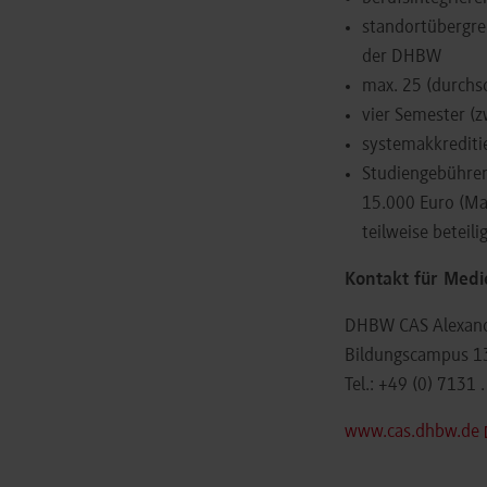
standortübergre
der DHBW
max. 25 (durchsc
vier Semester (z
systemakkrediti
Studiengebühren:
15.000 Euro (Ma
teilweise beteili
Kontakt für Medi
DHBW CAS Alexand
Bildungscampus 13
Tel.: +49 (0) 7131 
www.cas.dhbw.de