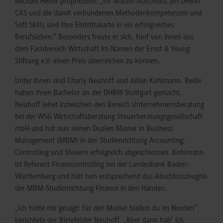
Michael Heller prophezeite: „Ihr Master-Abschluss am DHBW
CAS und die damit verbundenen Methodenkompetenzen und
Soft Skills sind Ihre Eintrittskarte in ein erfolgreiches
Berufsleben.“ Besonders freute er sich, fünf von ihnen aus
dem Fachbereich Wirtschaft im Namen der Ernst & Young
Stiftung e.V. einen Preis überreichen zu können.
Unter ihnen sind Charly Neuhoff und Julian Kohlmann. Beide
haben ihren Bachelor an der DHBW Stuttgart gemacht.
Neuhoff leitet inzwischen den Bereich Unternehmensberatung
bei der WSG Wirtschaftsberatung Steuerberatungsgesellschaft
mbH und hat nun seinen Dualen Master in Business
Management (MBM) in der Studienrichtung Accounting,
Controlling und Steuern erfolgreich abgeschlossen. Kohlmann
ist Referent Finanzcontrolling bei der Landesbank Baden-
Württemberg und hält nun entsprechend das Abschlusszeugnis
der MBM-Studienrichtung Finance in den Händen.
„Ich hatte mir gesagt: für den Master bleibst du im Norden“,
berichtete der Bielefelder Neuhoff. „Aber dann hab‘ ich