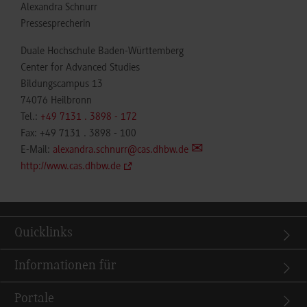
Alexandra Schnurr
Pressesprecherin
Duale Hochschule Baden-Württemberg
Center for Advanced Studies
Bildungscampus 13
74076 Heilbronn
Tel.:
+49 7131 . 3898 - 172
Fax: +49 7131 . 3898 - 100
E-Mail:
alexandra.schnurr@cas.dhbw.de
http://www.cas.dhbw.de
Quicklinks
Informationen für
Portale