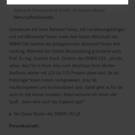
Deborah Albrecht, Cloud Systems Administrator bei
Gebhardt Fördertechnik GmbH, im Dualen Master
Wirtschaftsinformatik
Gemeinsam mit ihren Betreuer*innen, mit Familienangehörigen
und mit Mitarbeiter*innen sowie dem Dekan Wirtschaft des
DHBW CAS feierten die preisgekrönten Absolvent*innen ihre
Leistung. Während der Online-Veranstaltung gratulierte auch
Prof. Dr.-Ing. Joachim Frech, Direktor des DHBW CAS: „Ich bin
sicher, dass Sie in Ihren Jobs nach Abschluss Ihres Master-
Studiums wieder mit 120 bis 150 Prozent dabei sind. Sie als
Preisträger*innen haben nachgewiesen, dass Sie
hochkompetent und hochmotiviert sind, damit geht es für Sie
auch im Job immer vorwärts. Dabei wünsche ich Ihnen viel
Spaß - dann wird auch das Ergebnis gut!“
Der Duale Master des DHBW CAS
Pressekontakt: