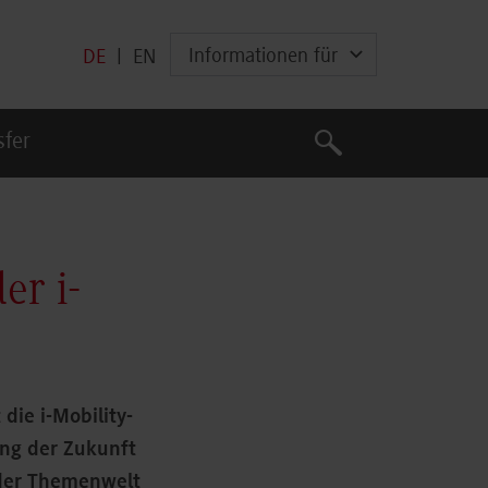
Informationen für
DE
|
EN
Suche
sfer
Suche
er i-
die i-Mobility-
ung der Zukunft
 der Themenwelt