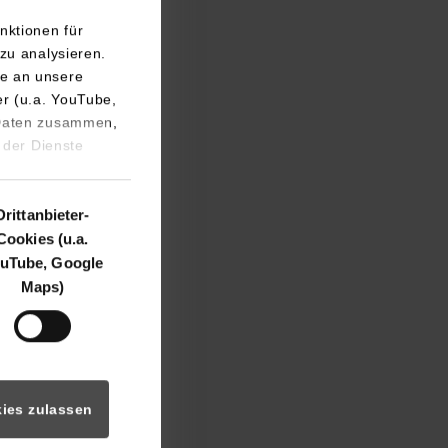
nktionen für
zu analysieren.
e an unsere
er (u.a. YouTube,
 Daten zusammen,
en Messebereich
 der Dienste
rkehrs- und
t stellte
ahren“ vor.
Drittanbieter-
Cookies (u.a.
ßen dabei auf
uTube, Google
pomatfunktion
Maps)
ren. Prof. Dr.
Die Atmosphäre
 wir führten
en Privatleuten
ies zulassen