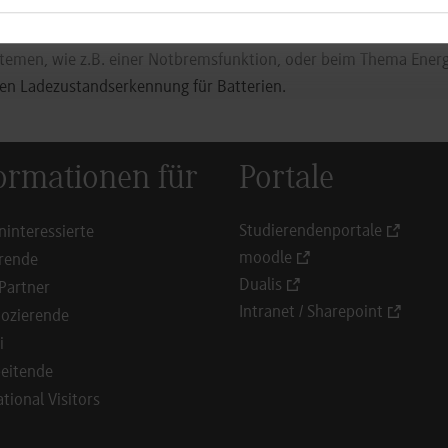
elecs in der Lehre im Fach Elektrotechnik zielt darauf ab, Studie
lität und automatisiertes Fahren zu begeistern. Sie arbeiten u
stemen, wie z.B. einer Notbremsfunktion, oder beim Thema En
isen Ladezustandserkennung für Batterien.
ormationen für
Portale
Studierendenportale
ninteressierte
moodle
rende
Dualis
Partner
Intranet / Sharepoint
ozierende
i
eitende
ational Visitors