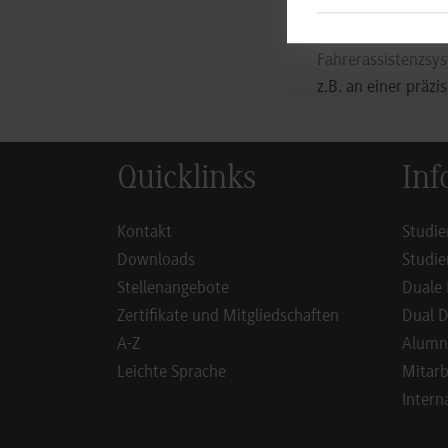
Der Einsatz von Ped
Themen Elektromobi
Fahrerassistenzsy
z.B. an einer präz
Quicklinks
Inf
Kontakt
Studie
Downloads
Studie
Stellenangebote
Duale 
Zertifikate und Mitgliedschaften
Dual D
A-Z
Alumn
Leichte Sprache
Mitarb
Intern