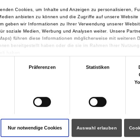
enden Cookies, um Inhalte und Anzeigen zu personalisieren, Fu
Medien anbieten zu können und die Zugriffe auf unsere Website 
m geben wir Informationen zu Ihrer Verwendung unserer Websit
für soziale Medien, Werbung und Analysen weiter. Unsere Partn
aps) führen diese Informationen möglicherweise mit weiteren
am mit dem Verkehrsministerium Baden-Württemberg gestaltet
ihnen bereitgestellt haben oder die sie im Rahmen Ihrer Nutzung
herinnen und Besucher über das breite Angebot intelligenter Ve
lt haben.
 informieren. Der Studiengang Elektrotechnik der DHBW Stuttgar
hl
kte aus seinen Lehreprojekten „Pedelec“ und „Automatisiertes F
Präferenzen
Statistiken
erungen bei Bedienkonzepten und beim Energiemanagement stie
Yo
 Zur Demonstration am Stand dienten drei Pedelecs, die mit Tem
gulierbarer und daher materialschonender Bremse ausgestattet wa
g eine positive Bilanz nach den Tagen auf der Landesmesse: „
em Erfindergeist getragen. Unser Auftritt kam durchweg gut an,
äche mit Fahrradherstellern, fahrradbegeisterten, gut informiert
Nur notwendige Cookies
Auswahl erlauben
Cook
hschulen.“