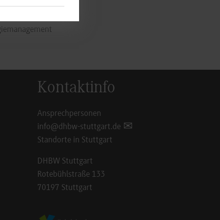
rende für die
nter anderem an
ergiemanagement
Kontaktinfo
Ansprechpersonen
info@dhbw-stuttgart.de
Standorte in Stuttgart
DHBW Stuttgart
Rotebühlstraße 133
70197 Stuttgart