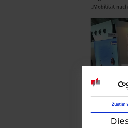
„Mobilität nach
Zustim
Die