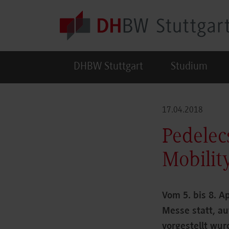
Skip to main content
DHBW Stuttgart
Studium
17.04.2018
Pedelec
Mobilit
Vom 5. bis 8. A
Messe statt, a
vorgestellt wu