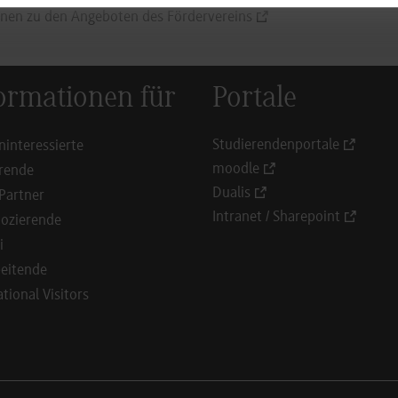
nen zu den Angeboten des Fördervereins
ormationen für
Portale
Studierendenportale
ninteressierte
moodle
rende
Dualis
Partner
Intranet / Sharepoint
ozierende
i
eitende
ational Visitors