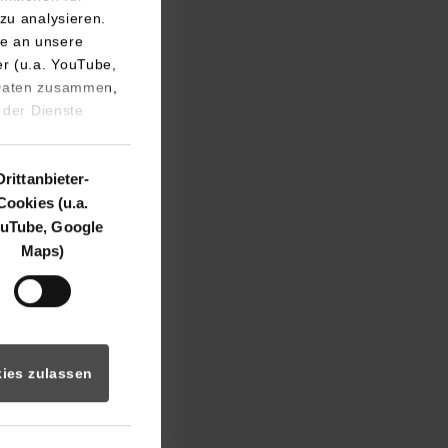
zu analysieren.
e an unsere
er (u.a. YouTube,
 Daten zusammen,
ion. Die Meinungen
 der Dienste
ommunikation.
t: Während der
Drittanbieter-
Cookies (u.a.
l Media Kanal
uTube, Google
werden Corporate
Maps)
dIn ermöglichte
im Bereich Social
nd Teilnehmern,
n.
ies zulassen
n