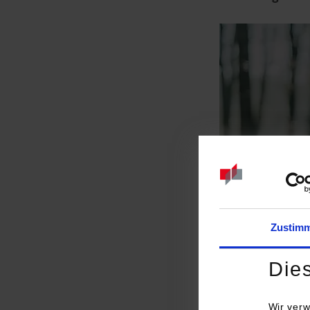
Zustim
Die
Wir verw