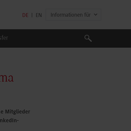
Informationen für
DE
|
EN
Suche
sfer
Suche
ema
e Mitglieder
inkedIn-