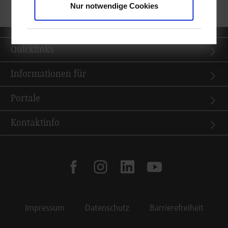
www.dhbw-kommunity.de
Nur notwendige Cookies
Quicklinks
Informationen für
Portale
Kontaktinfo
facebook
instagram
linkedin
youtube
Impressum
Datenschutz
Barrierefreiheit
Footer Meta Navigation