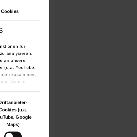
 Cookies
e DHBW Stuttgart,
he, DHBW Lörrach
s
e hinweg
nktionen für
ortrag von Till
zu analysieren.
e an unsere
Hochschulen gab.
er (u.a. YouTube,
 Daten zusammen,
 der Dienste
achhaltigen
INDIS-SDG-
Drittanbieter-
Cookies (u.a.
h der Bildung von
uTube, Google
re Challenges
Maps)
kelten und