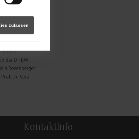
 Teams nun an die
en des INDIS-
ies zulassen
dierenden begrüßt
 Oktober
S an der DHBW
ella Rosenberger
Prof. Dr. Vera
Kontaktinfo