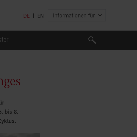
Informationen für
DE
|
EN
Suche
sfer
Suche
nges
ür
 bis 8.
Zyklus.