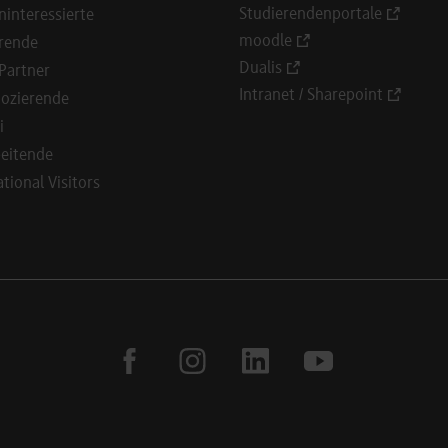
Studierendenportale
ninteressierte
moodle
rende
Dualis
Partner
Intranet / Sharepoint
ozierende
i
eitende
ational Visitors
facebook
instagram
linkedin
youtube