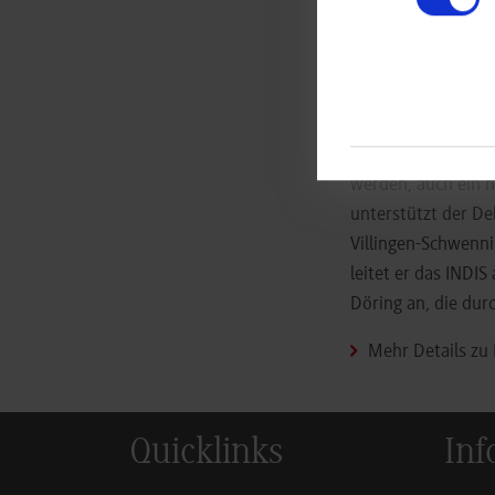
Prototypen erstell
Mit diesen wertvol
weitere Entwicklun
Zyklus.
Im neuen INDIS-Zyk
werden, auch ein 
unterstützt der De
Villingen-Schwenni
leitet er das INDIS
Döring an, die dur
Mehr Details zu
Quicklinks
Inf